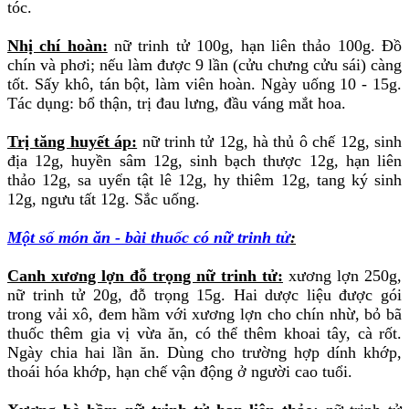
tóc.
Nhị chí hoàn:
nữ trinh tử 100g, hạn liên thảo 100g. Đồ
chín và phơi; nếu làm được 9 lần (cửu chưng cửu sái) càng
tốt. Sấy khô, tán bột, làm viên hoàn. Ngày uống 10 - 15g.
Tác dụng: bổ thận, trị đau lưng, đầu váng mắt hoa.
Trị tăng huyết áp:
nữ trinh tử 12g, hà thủ ô chế 12g, sinh
địa 12g, huyền sâm 12g, sinh bạch thược 12g, hạn liên
thảo 12g, sa uyển tật lê 12g, hy thiêm 12g, tang ký sinh
12g, ngưu tất 12g. Sắc uống.
Một số món ăn - bài thuốc có nữ trinh tử
:
Canh xương lợn đỗ trọng nữ trinh tử:
xương lợn 250g,
nữ trinh tử 20g, đỗ trọng 15g. Hai dược liệu được gói
trong vải xô, đem hầm với xương lợn cho chín nhừ, bỏ bã
thuốc thêm gia vị vừa ăn, có thể thêm khoai tây, cà rốt.
Ngày chia hai lần ăn. Dùng cho trường hợp dính khớp,
thoái hóa khớp, hạn chế vận động ở người cao tuổi.