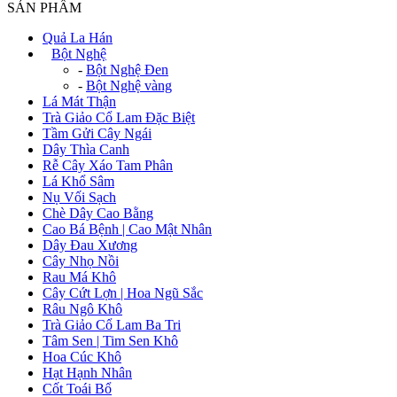
SẢN PHẨM
Quả La Hán
+
Bột Nghệ
-
Bột Nghệ Đen
-
Bột Nghệ vàng
Lá Mát Thận
Trà Giảo Cổ Lam Đặc Biệt
Tầm Gửi Cây Ngái
Dây Thìa Canh
Rễ Cây Xáo Tam Phân
Lá Khổ Sâm
Nụ Vối Sạch
Chè Dây Cao Bằng
Cao Bá Bệnh | Cao Mật Nhân
Dây Đau Xương
Cây Nhọ Nồi
Rau Má Khô
Cây Cứt Lợn | Hoa Ngũ Sắc
Râu Ngô Khô
Trà Giảo Cổ Lam Ba Tri
Tâm Sen | Tim Sen Khô
Hoa Cúc Khô
Hạt Hạnh Nhân
Cốt Toái Bổ