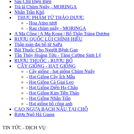
Sâu Chít Điện Biên
Trà lá Chùm Ngây - MORINGA
Nhân Trần Khô
+
THỰC PHẨM TỪ THẢO DƯỢC
-
Hoa Atiso tươi
-
Rau chùm ngây - MORINGA
A Ma Công | A Ma Kong | Bổ Thận Tráng Dương
RƯỢU QUỐC LỦI CHÍNH HIỆU
Thập toàn đại bổ từ SaPa
Bài Thuốc Cho Người Bệnh Gan
Tần Thủy Hoàng Tửu - Tăng Cường Sinh Lý
RƯỢU THUỐC - RƯỢU BỔ
+
CÂY GIỐNG - HẠT GIỐNG
-
Cây giống - hạt giống Chùm Ngây
-
Hạt Giống Cây Ích Mẫu
-
Hạt Giống Cà Giai Leo
-
Hạt Giống Diệp Hạ Châu
-
Hạt Giống Kim Tiền Thảo
-
Hạt Giống Nhân Trần
-
Hạt giống bồ công anh
CAO NGỰA BẠCH NẤU TẠI CHỖ
Rượu Ngô Hà Giang
TIN TỨC - DỊCH VỤ