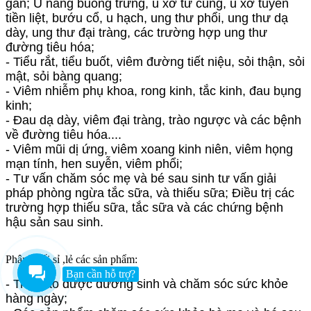
gan;
U nang buồng trứng, u xơ tử cung, u xơ tuyến
tiền liệt, bướu cổ, u hạch, ung thư phổi, ung thư dạ
dày, ung thư đại tràng, các trường hợp ung thư
đường tiêu hóa;
- Tiểu rắt, tiểu buốt, viêm đường tiết niệu, sỏi thận, sỏi
mật, sỏi bàng quang;
- Viêm nhiễm phụ khoa, rong kinh, tắc kinh, đau bụng
kinh;
- Đau dạ dày, viêm đại tràng, trào ngược và các bệnh
về đường tiêu hóa....
- Viêm mũi dị ứng, viêm xoang kinh niên, viêm họng
mạn tính, hen suyễn, viêm phổi;
- Tư vấn chăm sóc mẹ và bé sau sinh tư vấn giải
pháp phòng ngừa tắc sữa, và thiếu sữa; Điều trị các
trường hợp thiếu sữa, tắc sữa và các chứng bệnh
hậu sản sau sinh.
Phân phối sỉ ,lẻ các sản phẩm:
Bạn cần hỗ trợ?
- Trà thảo dược dưỡng sinh và chăm sóc sức khỏe
hàng ngày;