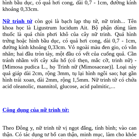
hình bầu dục, có quả hơi cong, dài 0,7 - 1cm, đường kính
khoảng 0,33cm.
Nữ trinh tử
còn gọi là bạch lạp thụ tử, nữ trinh... Tên
khoa học là Ligustrum lucidum Ait. Bộ phận dùng làm
thuốc là quả chín phơi khô của cây nữ trinh. Quả hình
trứng hoặc hình bầu dục, có quả hơi cong, dài 0,7 - 1cm,
đường kính khoảng 0,33cm. Vỏ ngoài màu đen gio, có vằn
nhăn; hai đầu tròn tày, một đầu có vết của cuống quả. Cần
tránh nhầm với cây xấu hổ (cỏ thẹn, mắc cỡ, trinh nữ) -
[Mimosa pudica L., họ Trinh nữ (Mimosaceae)]. Loại này
quả giáp dài 2cm, rộng 3mm, tụ lại hình ngôi sao; hạt gần
hình trái xoan, dài 2mm, rộng 1,5mm. Nữ trinh tử có chứa
acid oleanolic, mannitol, glucose, acid palmitic,...
Công dụng của nữ trinh tử:
Theo Đông y, nữ trinh tử vị ngọt đắng, tính bình; vào can
thận. Có tác dụng tư bổ can thận, minh mục, làm cho khỏe