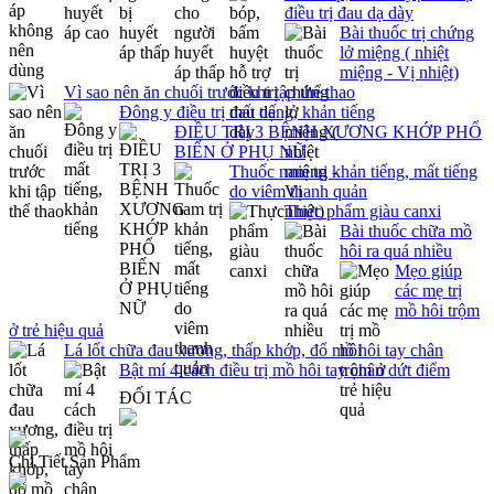
điều trị đau dạ dày
Bài thuốc trị chứng
lở miệng ( nhiệt
miệng - Vị nhiệt)
Vì sao nên ăn chuối trước khi tập thể thao
Đông y điều trị mất tiếng, khản tiếng
ĐIỀU TRỊ 3 BỆNH XƯƠNG KHỚP PHỔ
BIẾN Ở PHỤ NỮ
Thuốc nam trị khản tiếng, mất tiếng
do viêm thanh quản
Thực phẩm giàu canxi
Bài thuốc chữa mồ
hôi ra quá nhiều
Mẹo giúp
các mẹ trị
mồ hôi trộm
ở trẻ hiệu quả
Lá lốt chữa đau xương, thấp khớp, đổ mồ hôi tay chân
Bật mí 4 cách điều trị mồ hôi tay chân dứt điểm
ĐỐI TÁC
Chi Tiết Sản Phẩm