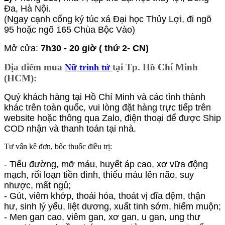
Đa, Hà Nội.
(Ngay cạnh cổng ký túc xá Đại học Thủy Lợi, đi ngõ
95 hoặc ngõ 165 Chùa Bộc Vào)
Mở cửa:
7h30 - 20 giờ ( thứ 2- CN)
Địa điểm mua
tại Tp. Hồ Chí Minh
Nữ trinh tử
(HCM):
Quý khách hàng tại Hồ Chí Minh và các tỉnh thành
khác trên toàn quốc, vui lòng đặt hàng trực tiếp trên
website hoặc thông qua Zalo, điện thoại để được Ship
COD nhận và thanh toán tại nhà.
Tư vấn kê đơn, bốc thuốc điều trị:
- Tiểu đường, mỡ máu, huyết áp cao, xơ vữa động
mạch, rối loạn tiền đình, thiếu máu lên não, suy
nhược, mất ngủ;
- Gút, viêm khớp, thoái hóa, thoát vị đĩa đệm, thận
hư, sinh lý yếu, liệt dương, xuất tinh sớm, hiếm muộn;
- Men gan cao, viêm gan, xơ gan, u gan, ung thư