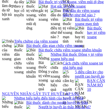
Bài thuốc trị viêm xoang, viêm mũi dị ứng
Hạt gấc trị viêm xoang
Đau đầu do viêm xoang
điều trị như thế nào ?
Bài thuốc trị viêm
xoang mạn tính
Bài thuốc
hay trị viêm
xoang
Triệu chứng của viêm xoang
Bài thuốc dân gian chữa viêm xoang
Bài thuốc chữa viêm xoang nhiễm khuẩn
Những Bài thuốc Đông y trị viêm
xoang hiệu quả
Cách chữa viêm xoang tại
nhà hiệu quả
5 điều cấm kỵ cho
người cao huyết áp
BẠN CẦN
NẮM RÕ
10
NGUYÊN NHÂN GÂY TỤT HUYẾT ÁP SAU
Những biểu hiện điển hình của huyết áp thấp
Bài thuốc dành cho người huyết áp thấp
Người bị huyết áp thấp nên ăn gì?