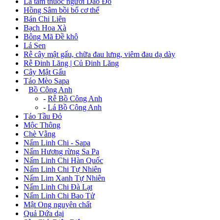
Lá tắm thuốc người Dao Đỏ
Hồng Sâm bồi bổ cơ thể
Bán Chi Liên
Bạch Hoa Xà
Bông Mã Đề khô
Lá Sen
Rễ cây mật gấu, chữa đau lưng, viêm đau dạ dày
Rễ Đinh Lăng | Củ Đinh Lăng
Cây Mật Gấu
Táo Mèo Sapa
+
Bồ Công Anh
-
Rễ Bồ Công Anh
-
Lá Bồ Công Anh
Táo Tầu Đỏ
Mộc Thông
Chè Vằng
Nấm Linh Chi - Sapa
Nấm Hương rừng Sa Pa
Nấm Linh Chi Hàn Quốc
Nấm Linh Chi Tự Nhiên
Nấm Lim Xanh Tự Nhiên
Nấm Linh Chi Đà Lạt
Nấm Linh Chi Bao Tử
Mật Ong nguyên chất
Quả Dứa dại