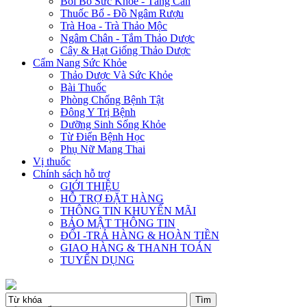
Bồi Bổ Sức Khỏe - Tăng Cân
Thuốc Bổ - Đồ Ngâm Rượu
Trà Hoa - Trà Thảo Mộc
Ngâm Chân - Tắm Thảo Dược
Cây & Hạt Giống Thảo Dược
Cẩm Nang Sức Khỏe
Thảo Dược Và Sức Khỏe
Bài Thuốc
Phòng Chống Bệnh Tật
Đông Y Trị Bệnh
Dưỡng Sinh Sống Khỏe
Từ Điển Bệnh Học
Phụ Nữ Mang Thai
Vị thuốc
Chính sách hỗ trợ
GIỚI THIỆU
HỖ TRỢ ĐẶT HÀNG
THÔNG TIN KHUYẾN MÃI
BẢO MẬT THÔNG TIN
ĐỔI -TRẢ HÀNG & HOÀN TIỀN
GIAO HÀNG & THANH TOÁN
TUYỂN DỤNG