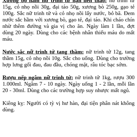
Xương bò hầm nữ trinh tử hạn liên thảo:
nữ trinh tử
15g, cỏ nhọ nồi 30g, đại táo 50g, xương bò 250g, gạo tẻ
100g. Sắc nữ trinh tử và cỏ nhọ nồi lấy nước, bỏ bã. Đem
nước sắc hầm với xương bò, gạo tẻ, đại táo. Khi cháo chín
nhừ thêm đường và gia vị cho ăn. Ngày làm 1 lần, đợt
dùng 20 ngày. Dùng cho các bệnh nhân thiếu máu do mất
máu.
Nước sắc nữ trinh tử tang thầm:
nữ trinh tử 12g, tang
thầm 15g, cỏ nhọ nồi 10g. Sắc cho uống. Dùng cho trường
hợp lưng gối đau, đau đầu, chóng mặt, râu tóc bạc sớm.
Rượu nếp ngâm nữ trinh tử:
nữ trinh tử 1kg, rượu 300
1.000ml. Ngâm 7 - 10 ngày. Ngày uống 1 - 2 lần, mỗi lần
20 - 30ml. Dùng cho các trường hợp suy nhược mất ngủ.
Kiêng kỵ: Người có tỳ vị hư hàn, đại tiện phân nát không
dùng.