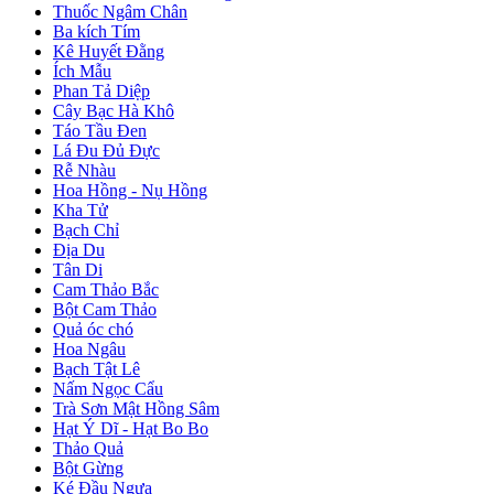
Thuốc Ngâm Chân
Ba kích Tím
Kê Huyết Đằng
Ích Mẫu
Phan Tả Diệp
Cây Bạc Hà Khô
Táo Tầu Đen
Lá Đu Đủ Đực
Rễ Nhàu
Hoa Hồng - Nụ Hồng
Kha Tử
Bạch Chỉ
Địa Du
Tân Di
Cam Thảo Bắc
Bột Cam Thảo
Quả óc chó
Hoa Ngâu
Bạch Tật Lê
Nấm Ngọc Cẩu
Trà Sơn Mật Hồng Sâm
Hạt Ý Dĩ - Hạt Bo Bo
Thảo Quả
Bột Gừng
Ké Đầu Ngựa