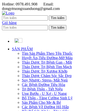
Hotline: 0978.491.908
Email:
dongytruongxuanduong@gmail.com
Giỏ hàng
SẢN PHẨM
Tìm Sản Phẩm Theo Tên Thuốc
Huyết Áp-Tiểu Đường-Mỡ Máu
Thảo Dược Trị Bệnh Gan - Mật
Thảo Dược Trị Bệnh Tim Mạch
Thảo Dược Trị Xương Khớp
Thảo Dược Chăm Sóc Sắc Đẹp
Suy Nhược- Stress- Mất Ngủ
Các Bệnh Đường Tiêu Hóa
Trị Bệnh Thận - Tiết Niệu
Ung Bướu - U Xơ - U Nang
Bổ Thận - Tăng Cường Sinh Lý
Sản Phẩm Cho Mẹ & Bé
Các Bệnh Về Đường Hô Hấp