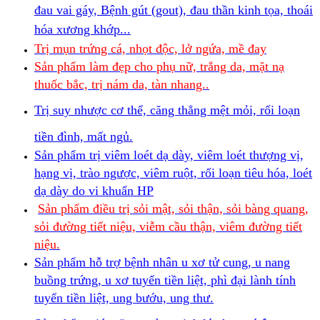
đau vai gáy, Bệnh gút (gout), đau thần kinh tọa, thoái
hóa xương khớp...
Trị mụn trứng cá, nhọt độc, lở ngứa, mề đay
Sản phẩm làm đẹp cho phụ nữ, trắng da, mặt nạ
thuốc bắc, trị nám da, tàn nhang..
Trị suy nhược cơ thể, căng thẳng mệt mỏi, rối loạn
tiền đình, mất ngủ.
Sản phẩm trị viêm loét dạ dày, viêm loét thượng vị,
hạng vị, trào ngược, viêm ruột, rối loạn tiêu hóa, loét
dạ dày do vi khuẩn HP
Sản phẩm điều trị sỏi mật, sỏi thận, sỏi bàng quang,
sỏi đường tiết niệu, viễm cầu thận, viêm đường tiết
niệu.
Sản phẩm hỗ trợ bệnh nhân u xơ tử cung, u nang
buồng trứng, u xơ tuyến tiền liệt, phì đại lành tính
tuyến tiền liệt, ung bướu, ung thư.