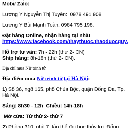
Mobi/ Zalo:
Lương Y Nguyễn Thị Tuyển: 0978 491 908
Lương Y Bùi Mạnh Toàn: 0984 795 198.
Đặt hàng Online, nhận hàng tại nhà!
https://www.facebook.com/thaythuoc.thaoduocquy
Hỗ trợ tư vấn:
7h - 22h (thứ 2- CN)
Ship hàng:
8h-18h (thứ 2- CN).
Địa chỉ mua Nữ trinh tử
Địa điểm mua
tại Hà Nội
:
Nữ trinh tử
1)
Số 36, ngõ 165
, phố Chùa Bộc, quận Đống Đa, Tp.
Hà Nội.
Sáng: 8h30 - 12h
Chiều: 14h-18h
Mở cửa: Từ thứ 2- thứ 7
2)
Phòng 310, nhà 7, tập thể đại học thủy lợi, Đống