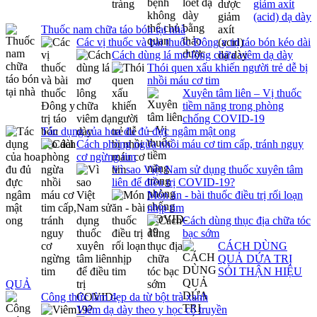
giảm axít
(acid) dạ dày
Thuốc nam chữa táo bón tại nhà
Các vị thuốc và bài thuốc Đông y trị táo bón kéo dài
Cách dùng lá mơ lông chữa viêm dạ dày
Thói quen xấu khiến người trẻ dễ bị
nhồi máu cơ tim
Xuyên tâm liên – Vị thuốc
tiềm năng trong phòng
chống COVID-19
Tác dụng của hoa đu đủ đực ngâm mật ong
Cách phòng ngừa nhồi máu cơ tim cấp, tránh nguy
cơ ngừng tim
Vì sao Việt Nam sử dụng thuốc xuyên tâm
liên để điều trị COVID-19?
Món ăn - bài thuốc điều trị rối loạn
nhịp tim
Cách dùng thục địa chữa tóc
bạc sớm
CÁCH DÙNG
QUẢ DỨA TRỊ
SỎI THẬN HIỆU
QUẢ
Công thức làm đẹp da từ bột trà xanh
Viêm dạ dày theo y học cổ truyền