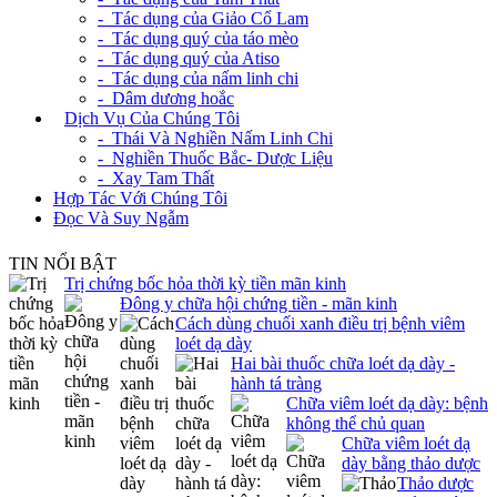
- Tác dụng của Giảo Cổ Lam
- Tác dụng quý của táo mèo
- Tác dụng quý của Atiso
- Tác dụng của nấm linh chi
- Dâm dương hoắc
+
Dịch Vụ Của Chúng Tôi
- Thái Và Nghiền Nấm Linh Chi
- Nghiền Thuốc Bắc- Dược Liệu
- Xay Tam Thất
Hợp Tác Với Chúng Tôi
Đọc Và Suy Ngẫm
TIN NỔI BẬT
Trị chứng bốc hỏa thời kỳ tiền mãn kinh
Đông y chữa hội chứng tiền - mãn kinh
Cách dùng chuối xanh điều trị bệnh viêm
loét dạ dày
Hai bài thuốc chữa loét dạ dày -
hành tá tràng
Chữa viêm loét dạ dày: bệnh
không thể chủ quan
Chữa viêm loét dạ
dày bằng thảo dược
Thảo dược