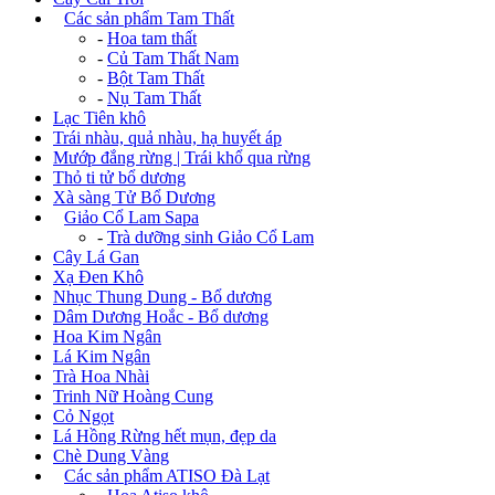
+
Các sản phẩm Tam Thất
-
Hoa tam thất
-
Củ Tam Thất Nam
-
Bột Tam Thất
-
Nụ Tam Thất
Lạc Tiên khô
Trái nhàu, quả nhàu, hạ huyết áp
Mướp đắng rừng | Trái khổ qua rừng
Thỏ ti tử bổ dương
Xà sàng Tử Bổ Dương
+
Giảo Cổ Lam Sapa
-
Trà dưỡng sinh Giảo Cổ Lam
Cây Lá Gan
Xạ Đen Khô
Nhục Thung Dung - Bổ dương
Dâm Dương Hoắc - Bổ dương
Hoa Kim Ngân
Lá Kim Ngân
Trà Hoa Nhài
Trinh Nữ Hoàng Cung
Cỏ Ngọt
Lá Hồng Rừng hết mụn, đẹp da
Chè Dung Vàng
+
Các sản phẩm ATISO Đà Lạt