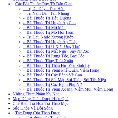
+
Các Bài Thuốc Qúy Từ Dân Gian
- Trị Dạ Dày - Tiêu Hóa
- Trị Nám Da - Tàn Nhang
- Bài Thuốc Trị Tiểu Đường
- Bài Thuốc Trị Huyết Áp Cao
- Bài Thuốc Trị Mỡ Máu
- Bài Thuốc Trị Mồ Hôi Trộm
- Trị Đau Nhức Xương Khớp
- Bài Thuốc Trị Huyết Áp Thấp
- Bài Thuốc Trị U Xơ - Ung Thư
- Bài Thuốc Trị Mất Ngủ - Suy Nhược
- Bài Thuốc Trị Rụng Tóc, Bạc Tóc
- Bài Thuốc Tăng Tuổi Xuân
- Bài Thuốc Trị Thận Hư, Yếu Sinh Lý
- Bài Thuốc Trị Viêm Phế Quản, Viêm Họng
- Bài Thuốc Trị Các Bệnh Về Gan
- Bài Thuốc Trị Sỏi Mật, Sỏi Thận, Sỏi Tiết Niệu
- Bài Thuốc Trị Các Bệnh Phụ Nữ
- Bài Thuốc Trị Viêm Xoang, Viêm Mũi, Viêm Họng
Những Thực Phẩm Kỵ Nhau
Mẹo Dùng Thảo Dược Hiệu Quả
Chế Biến Trà Hoa-Trà Thảo Mộc
Sức Khỏe Và Đời Sống
+
Tác Dụng Của Thảo Dược
- Tác dụng của Tam Thất