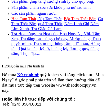
Sản phẩm giúp tăng cường sinh lý cho quý ông.
Sản phẩm chăm sóc sức khỏe phụ nữ sau sinh
Các sản phẩm ngâm rượu.
Hoa Tam Thất,
Nụ Tam Thất
,
Bột Tam Thất Bắc
,
Củ
Tam Thất Bắc
,
quả Tam Thất,
Nấm Linh Chi,
Nấm
Lim Xanh,
Trà Giảo Cổ Lam
Trà Hoa hồng, trà Hoa cúc, Hoa Hòe, Nụ Vối, Tâm
Sen, Trà đắng cao bằng, chè dây, Mướp đắng, Thảo
quyết minh, Trà sơn mật hồng sâm, Táo tàu, Hồng
táo, Quả la hán, kỷ tử, hoàng kỳ, đương quy, đẳng
sâm, Thục địa....
Hướng dẫn mua Nữ trinh tử
Để mua
quý khách vui lòng click nút "Mua
Nữ trinh tử
Ngay" ở góc phải phía trên và làm theo hướng dẫn để
đặt mua trực tiếp trên website www.thaoduocquy.vn
này.
Hoặc liên hệ trực tiếp với chúng tôi:
Tel:
(024) 3564.0311