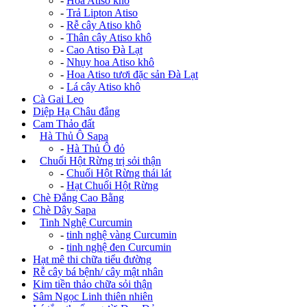
-
Hoa Atiso khô
-
Trả Lipton Atiso
-
Rễ cây Atiso khô
-
Thân cây Atiso khô
-
Cao Atiso Đà Lạt
-
Nhụy hoa Atiso khô
-
Hoa Atiso tươi đặc sản Đà Lạt
-
Lá cây Atiso khô
Cà Gai Leo
Diệp Hạ Châu đắng
Cam Thảo đất
+
Hà Thủ Ô Sapa
-
Hà Thủ Ô đỏ
+
Chuối Hột Rừng trị sỏi thận
-
Chuối Hột Rừng thái lát
-
Hạt Chuối Hột Rừng
Chè Đắng Cao Bằng
Chè Dây Sapa
+
Tinh Nghệ Curcumin
-
tinh nghệ vàng Curcumin
-
tinh nghệ đen Curcumin
Hạt mê thi chữa tiểu đường
Rễ cây bá bệnh/ cây mật nhân
Kim tiền thảo chữa sỏi thận
Sâm Ngọc Linh thiên nhiên