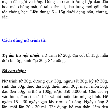
mạnh đầu gối và lưng. Dùng cho các trường hợp đau đầu
hoa mắt chóng mặt, ù tai, điếc tai, đau lưng mỏi gối, râu
tóc chóng bạc. Liều dùng: 6 - 15g dưới dạng nấu, chưng,
sắc.
Cách dùng nữ trinh tử
:
Trị âm hư nội nhiệt
:
nữ trinh tử 20g, địa cốt bì 15g, mẫu
đơn bì 15g, sinh địa 20g. Sắc uống.
Bổ can thận:
Nữ trinh tử 30g, đương quy 30g, ngưu tất 30g, kỷ tử 30g,
sinh địa 30g, thục địa 30g, thiên môn 30g, mạch môn 30g,
đậu đen 50g, hà thủ ô 100g, rượu 350 3.000ml. Cho các vị
vào bình, đun sôi, tắt bếp và nút buộc kín miệng bình. Để
ngâm 15 - 30 ngày; gạn lấy rượu để uống. Ngày uống 2
lần, mỗi lần 20 - 30 ml. Tác dụng: bổ can thận, làm đen