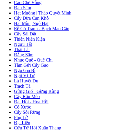
Cao Chè Vằng
Đan Sâm
Hạt Muồng | Thảo Quyết Minh
Cây Dừa Cạn Khô
Hạt Mùi | Ngò Hạt
Rễ Cỏ Tranh - Bạch Mao Căn
Cây Sài Đất
Thiên Niên Kiện
Ngưu Tất
Thài Lài
Đẳng Sâm
Nhục Quế - Quế Chi
Tầm Gửi Cây Gạo
Ngũ Gia Bì
Ngũ Vị Tử
Lá Huyết Dụ
Trạch Tả
Gừng Gió - Gừng Rừng
Cây Râu Mèo
Đại Hồi - Hoa Hồi
Cỏ Xước
Cây Sói Rừng
Phụ Tử
Địa Liền
Cửu Tử Hồi Xuân Thang