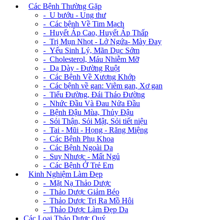
+
Các Bệnh Thường Gặp
- U bướu - Ung thư
- Các bệnh Về Tim Mạch
- Huyết Áp Cao, Huyết Áp Thấp
- Trị Mụn Nhọt - Lở Ngứa- Mày Đay
- Yếu Sinh Lý, Mãn Dục Sớm
- Cholesterol, Máu Nhiễm Mỡ
- Dạ Dày - Đường Ruột
- Các Bệnh Về Xương Khớp
- Các bệnh về gan: Viêm gan, Xơ gan
- Tiểu Đường, Đái Tháo Đường
- Nhức Đầu Và Đau Nửa Đầu
- Bệnh Đậu Mùa, Thủy Đậu
- Sỏi Thận, Sỏi Mật, Sỏi tiết niệu
- Tai - Mũi - Họng - Răng Miệng
- Các Bệnh Phụ Khoa
- Các Bệnh Ngoài Da
- Suy Nhược - Mất Ngủ
- Các Bệnh Ở Trẻ Em
+
Kinh Nghiệm Làm Đẹp
- Mặt Nạ Thảo Dược
- Thảo Dược Giảm Béo
- Thảo Dược Trị Ra Mồ Hôi
- Thảo Dược Làm Đẹp Da
Các Loại Thảo Dược Quý