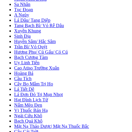
Sa Nhân
Tục Đoạn
A Ngùy
Lá Dâu/ Tang Diệp
Tang Bạch Bì/ Vỏ Rễ Dâu
Xuyên Khung
Sinh Địa
Huyền Sâm/ Hắc Sâm
Trần Bì/ Vỏ Quýt
Hương Phụ/ Củ Gấu/ Cỏ Cú
Bạch Cương Tàm
Uy Linh Tiên
Cao Atiso Trường Xuân
Hoàng Bá
Cầu Tích
Cây Bọ Mắm Trị Ho
Lá Tiết Dê
Lá Đơn Đỏ Trị Mụn Nhọt
Hạt Đình Lịch Tử
Nấm Mèo Đen
Vị Thuốc Bán Hạ
Ngải Cứu Khô
Bạch Quả Khô
Mặt Nạ Thảo Dược| Mặt Nạ Thuốc Bắc
Cây Cải Trời