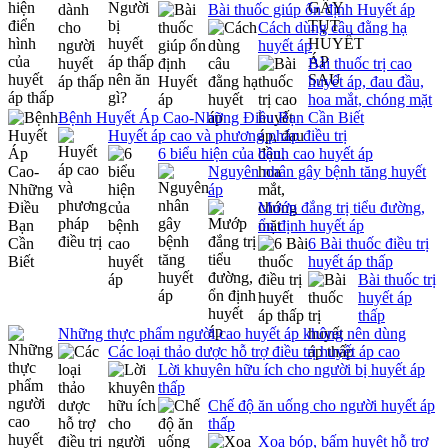
Bài thuốc giúp ổn định Huyết áp
Cách dùng câu đằng hạ
huyết áp
Bài thuốc trị cao
huyết áp, đau đầu,
hoa mắt, chóng mặt
Bệnh Huyết Áp Cao-Những Điều Bạn Cần Biết
Huyết áp cao và phương pháp điều trị
6 biểu hiện của bệnh cao huyết áp
Nguyên nhân gây bệnh tăng huyết
áp
Mướp đắng trị tiểu đường,
ổn định huyết áp
6 Bài thuốc điều trị
huyết áp thấp
Bài thuốc trị
huyết áp
thấp
Những thực phẩm người cao huyết áp không nên dùng
Các loại thảo dược hỗ trợ điều trị huyết áp cao
Lời khuyên hữu ích cho người bị huyết áp
thấp
Chế độ ăn uống cho người huyết áp
thấp
Xoa bóp, bấm huyệt hỗ trợ