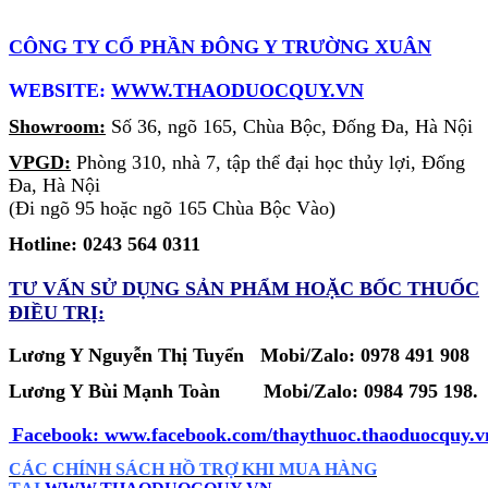
CÔNG TY CỔ PHẦN ĐÔNG Y TRƯỜNG XUÂN
WEBSITE:
WWW.THAODUOCQUY.VN
Showroom:
Số 36, ngõ 165, Chùa Bộc, Đống Đa, Hà Nội
VPGD:
Phòng 310, nhà 7, tập thể đại học thủy lợi, Đống
Đa, Hà Nội
(Đi ngõ 95 hoặc ngõ 165 Chùa Bộc Vào)
Hotline: 0243 564 0311
TƯ VẤN SỬ DỤNG SẢN PHẨM
HOẶC BỐC THUỐC
ĐIỀU TRỊ:
Lương Y Nguyễn Thị Tuyển Mobi/Zalo: 0978 491 908
Lương Y Bùi Mạnh Toàn
Mobi/Zalo:
0984 795 198.
Facebook:
www.facebook.com/thaythuoc.thaoduocquy.v
CÁC CHÍNH SÁCH HỒ TRỢ KHI MUA HÀNG