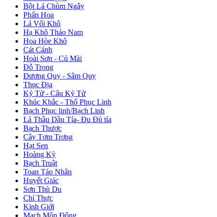
Bột Lá Chùm Ngây
Phấn Hoa
Lá Vối Khô
Hạ Khô Thảo Nam
Hoa Hòe Khô
Cát Cánh
Hoài Sơn - Củ Mài
Đỗ Trọng
Đương Quy - Sâm Quy
Thục Địa
Kỷ Tử - Câu Kỷ Tử
Khúc Khắc - Thổ Phục Linh
Bạch Phục linh/Bạch Linh
Lá Thầu Dầu Tía- Đu Đủ tía
Bạch Thược
Cây Tơm Trơng
Hạt Sen
Hoàng Kỳ
Bạch Truật
Toan Táo Nhân
Huyết Giác
Sơn Thù Du
Chỉ Thực
Kinh Giới
Mạch Môn Đông