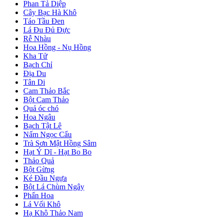
Phan Tả Diệp
Cây Bạc Hà Khô
Táo Tầu Đen
Lá Đu Đủ Đực
Rễ Nhàu
Hoa Hồng - Nụ Hồng
Kha Tử
Bạch Chỉ
Địa Du
Tân Di
Cam Thảo Bắc
Bột Cam Thảo
Quả óc chó
Hoa Ngâu
Bạch Tật Lê
Nấm Ngọc Cẩu
Trà Sơn Mật Hồng Sâm
Hạt Ý Dĩ - Hạt Bo Bo
Thảo Quả
Bột Gừng
Ké Đầu Ngựa
Bột Lá Chùm Ngây
Phấn Hoa
Lá Vối Khô
Hạ Khô Thảo Nam