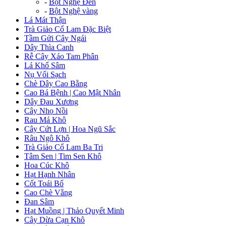
-
Bột Nghệ Đen
-
Bột Nghệ vàng
Lá Mát Thận
Trà Giảo Cổ Lam Đặc Biệt
Tầm Gửi Cây Ngái
Dây Thìa Canh
Rễ Cây Xáo Tam Phân
Lá Khổ Sâm
Nụ Vối Sạch
Chè Dây Cao Bằng
Cao Bá Bệnh | Cao Mật Nhân
Dây Đau Xương
Cây Nhọ Nồi
Rau Má Khô
Cây Cứt Lợn | Hoa Ngũ Sắc
Râu Ngô Khô
Trà Giảo Cổ Lam Ba Tri
Tâm Sen | Tim Sen Khô
Hoa Cúc Khô
Hạt Hạnh Nhân
Cốt Toái Bổ
Cao Chè Vằng
Đan Sâm
Hạt Muồng | Thảo Quyết Minh
Cây Dừa Cạn Khô