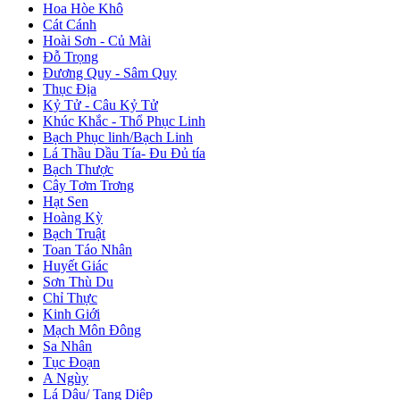
Hoa Hòe Khô
Cát Cánh
Hoài Sơn - Củ Mài
Đỗ Trọng
Đương Quy - Sâm Quy
Thục Địa
Kỷ Tử - Câu Kỷ Tử
Khúc Khắc - Thổ Phục Linh
Bạch Phục linh/Bạch Linh
Lá Thầu Dầu Tía- Đu Đủ tía
Bạch Thược
Cây Tơm Trơng
Hạt Sen
Hoàng Kỳ
Bạch Truật
Toan Táo Nhân
Huyết Giác
Sơn Thù Du
Chỉ Thực
Kinh Giới
Mạch Môn Đông
Sa Nhân
Tục Đoạn
A Ngùy
Lá Dâu/ Tang Diệp