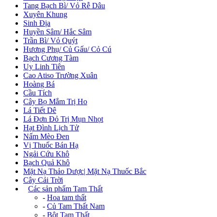
Tang Bạch Bì/ Vỏ Rễ Dâu
Xuyên Khung
Sinh Địa
Huyền Sâm/ Hắc Sâm
Trần Bì/ Vỏ Quýt
Hương Phụ/ Củ Gấu/ Cỏ Cú
Bạch Cương Tàm
Uy Linh Tiên
Cao Atiso Trường Xuân
Hoàng Bá
Cầu Tích
Cây Bọ Mắm Trị Ho
Lá Tiết Dê
Lá Đơn Đỏ Trị Mụn Nhọt
Hạt Đình Lịch Tử
Nấm Mèo Đen
Vị Thuốc Bán Hạ
Ngải Cứu Khô
Bạch Quả Khô
Mặt Nạ Thảo Dược| Mặt Nạ Thuốc Bắc
Cây Cải Trời
+
Các sản phẩm Tam Thất
-
Hoa tam thất
-
Củ Tam Thất Nam
-
Bột Tam Thất