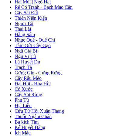
Hạt Mùi | Ngò Hạt
Rễ Cỏ Tranh - Bạch Mao Căn
Cây Sài Đất
Thiên Niên Kiện
Ngưu Tất
Thài Lài
Đẳng Sâm
Nhục Quế - Quế Chi
Tầm Gửi Cây Gạo
Ngũ Gia Bì
Ngũ Vị Tử
Lá Huyết Dụ
Trạch Tả
Gừng Gió - Gừng Rừng
Cây Râu Mèo
Đại Hồi - Hoa Hồi
Cỏ Xước
Cây Sói Rừng
Phụ Tử
Địa Liền
Cửu Tử Hồi Xuân Thang
Thuốc Ngâm Chân
Ba kích Tím
Kê Huyết Đằng
Ích Mẫu