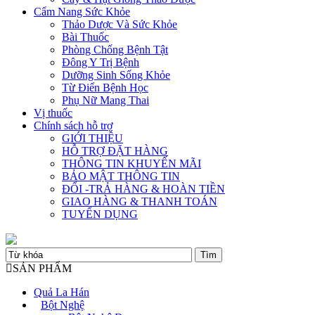
Cẩm Nang Sức Khỏe
Thảo Dược Và Sức Khỏe
Bài Thuốc
Phòng Chống Bệnh Tật
Đông Y Trị Bệnh
Dưỡng Sinh Sống Khỏe
Từ Điển Bệnh Học
Phụ Nữ Mang Thai
Vị thuốc
Chính sách hỗ trợ
GIỚI THIỆU
HỖ TRỢ ĐẶT HÀNG
THÔNG TIN KHUYẾN MÃI
BẢO MẬT THÔNG TIN
ĐỔI -TRẢ HÀNG & HOÀN TIỀN
GIAO HÀNG & THANH TOÁN
TUYỂN DỤNG
SẢN PHẨM
Quả La Hán
+
Bột Nghệ