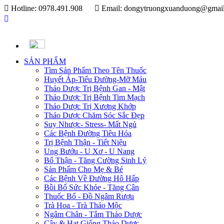
Hotline: 0978.491.908
Email: dongytruongxuanduong@gmai
SẢN PHẨM
Tìm Sản Phẩm Theo Tên Thuốc
Huyết Áp-Tiểu Đường-Mỡ Máu
Thảo Dược Trị Bệnh Gan - Mật
Thảo Dược Trị Bệnh Tim Mạch
Thảo Dược Trị Xương Khớp
Thảo Dược Chăm Sóc Sắc Đẹp
Suy Nhược- Stress- Mất Ngủ
Các Bệnh Đường Tiêu Hóa
Trị Bệnh Thận - Tiết Niệu
Ung Bướu - U Xơ - U Nang
Bổ Thận - Tăng Cường Sinh Lý
Sản Phẩm Cho Mẹ & Bé
Các Bệnh Về Đường Hô Hấp
Bồi Bổ Sức Khỏe - Tăng Cân
Thuốc Bổ - Đồ Ngâm Rượu
Trà Hoa - Trà Thảo Mộc
Ngâm Chân - Tắm Thảo Dược
Cây & Hạt Giống Thảo Dược