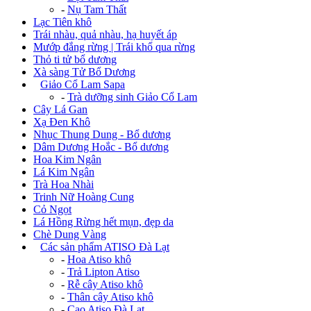
-
Nụ Tam Thất
Lạc Tiên khô
Trái nhàu, quả nhàu, hạ huyết áp
Mướp đắng rừng | Trái khổ qua rừng
Thỏ ti tử bổ dương
Xà sàng Tử Bổ Dương
+
Giảo Cổ Lam Sapa
-
Trà dưỡng sinh Giảo Cổ Lam
Cây Lá Gan
Xạ Đen Khô
Nhục Thung Dung - Bổ dương
Dâm Dương Hoắc - Bổ dương
Hoa Kim Ngân
Lá Kim Ngân
Trà Hoa Nhài
Trinh Nữ Hoàng Cung
Cỏ Ngọt
Lá Hồng Rừng hết mụn, đẹp da
Chè Dung Vàng
+
Các sản phẩm ATISO Đà Lạt
-
Hoa Atiso khô
-
Trả Lipton Atiso
-
Rễ cây Atiso khô
-
Thân cây Atiso khô
-
Cao Atiso Đà Lạt