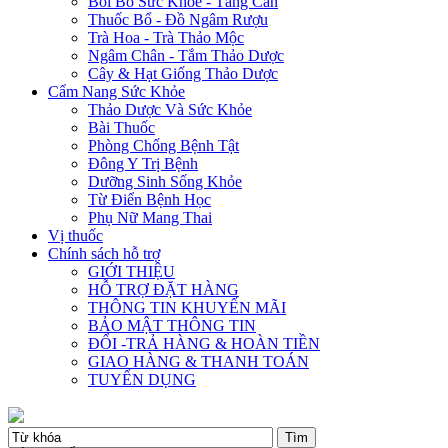
Bồi Bổ Sức Khỏe - Tăng Cân
Thuốc Bổ - Đồ Ngâm Rượu
Trà Hoa - Trà Thảo Mộc
Ngâm Chân - Tắm Thảo Dược
Cây & Hạt Giống Thảo Dược
Cẩm Nang Sức Khỏe
Thảo Dược Và Sức Khỏe
Bài Thuốc
Phòng Chống Bệnh Tật
Đông Y Trị Bệnh
Dưỡng Sinh Sống Khỏe
Từ Điển Bệnh Học
Phụ Nữ Mang Thai
Vị thuốc
Chính sách hỗ trợ
GIỚI THIỆU
HỖ TRỢ ĐẶT HÀNG
THÔNG TIN KHUYẾN MÃI
BẢO MẬT THÔNG TIN
ĐỔI -TRẢ HÀNG & HOÀN TIỀN
GIAO HÀNG & THANH TOÁN
TUYỂN DỤNG