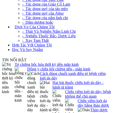
- Tác dụng của Giảo Cổ Lam
- Tác dụng quý của táo mèo
- Tác dụng quý của Atiso
- Tác dụng của nấm linh chi
- Dâm dương hoắc
+
Dịch Vụ Của Chúng Tôi
- Thái Và Nghiền Nấm Linh Chi
- Nghiền Thuốc Bắc- Dược Liệu
- Xay Tam Thất
Hợp Tác Với Chúng Tôi
Đọc Và Suy Ngẫm
TIN NỔI BẬT
Trị chứng bốc hỏa thời kỳ tiền mãn kinh
Đông y chữa hội chứng tiền - mãn kinh
Cách dùng chuối xanh điều trị bệnh viêm
loét dạ dày
Hai bài thuốc chữa loét dạ dày -
hành tá tràng
Chữa viêm loét dạ dày: bệnh
không thể chủ quan
Chữa viêm loét dạ
dày bằng thảo dược
Thảo dược