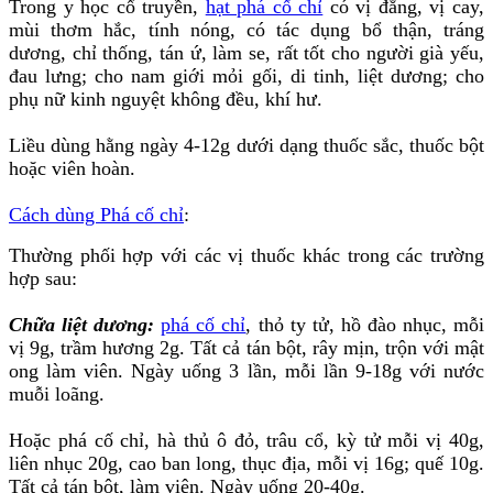
Trong y học cổ truyền,
hạt phá cố chỉ
có vị đắng, vị cay,
mùi thơm hắc, tính nóng, có tác dụng bổ thận, tráng
dương, chỉ thống, tán ứ, làm se, rất tốt cho người già yếu,
đau lưng; cho nam giới mỏi gối, di tinh, liệt dương; cho
phụ nữ kinh nguyệt không đều, khí hư.
Liều dùng hằng ngày 4-12g dưới dạng thuốc sắc, thuốc bột
hoặc viên hoàn.
Cách dùng Phá cố chỉ
:
Thường phối hợp với các vị thuốc khác trong các trường
hợp sau:
Chữa liệt dương:
phá cố chỉ
, thỏ ty tử, hồ đào nhục, mỗi
vị 9g, trầm hương 2g. Tất cả tán bột, rây mịn, trộn với mật
ong làm viên. Ngày uống 3 lần, mỗi lần 9-18g với nước
muỗi loãng.
Hoặc phá cố chỉ, hà thủ ô đỏ, trâu cổ, kỳ tử mỗi vị 40g,
liên nhục 20g, cao ban long, thục địa, mỗi vị 16g; quế 10g.
Tất cả tán bột, làm viên. Ngày uống 20-40g.