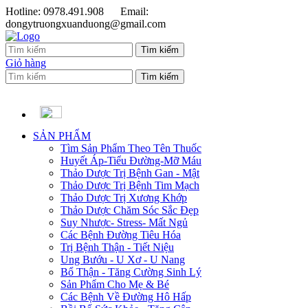
Hotline: 0978.491.908
Email:
dongytruongxuanduong@gmail.com
Giỏ hàng
SẢN PHẨM
Tìm Sản Phẩm Theo Tên Thuốc
Huyết Áp-Tiểu Đường-Mỡ Máu
Thảo Dược Trị Bệnh Gan - Mật
Thảo Dược Trị Bệnh Tim Mạch
Thảo Dược Trị Xương Khớp
Thảo Dược Chăm Sóc Sắc Đẹp
Suy Nhược- Stress- Mất Ngủ
Các Bệnh Đường Tiêu Hóa
Trị Bệnh Thận - Tiết Niệu
Ung Bướu - U Xơ - U Nang
Bổ Thận - Tăng Cường Sinh Lý
Sản Phẩm Cho Mẹ & Bé
Các Bệnh Về Đường Hô Hấp