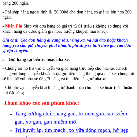
bằng 200 ngàn.
- Phí ship hàng ngoại tỉnh là 20.000đ cho đơn hàng có giá trị lớn hơn 200
ngàn.
-
Miễn Phí
Ship với đơn hàng có giá trị từ 01 triệu ( không áp dụng với
khách hàng đã được giảm giá hoặc hưởng khuyến mãi khác).
Ghi chú:
Các đơn hàng đi vùng sâu, vùng xa, và hải đảo hoặc
khách
hàng yêu cầu gửi chuyển phát nhanh, phí ship sẽ tính theo giá của đơn
vị vận chuyển.
3 - Gửi hàng tại bến xe hoặc nhà xe:
- Chúng tôi hỗ trợ vận chuyển và giao hàng trực tiếp cho nhà xe.
Khách
hàng vui lòng chuyển khoản hoặc gửi tiền hàng thông qua nhà xe, chúng tôi
sẽ liên hệ với nhà xe để gửi hàng và thu tiền hàng từ nhà xe.
- Chi phí vận chuyển khách hàng tự thanh toán cho nhà xe hoặc thỏa thuận
khi đặt hàng.
Tham khảo các sản phẩm khác:
Tăng cường chức năng gan, trị men gan cao, viêm
gan, xơ gan, gan nhiễm mỡ.
Trị huyết áp, tim mạch, xơ vữa động mạch, hở hẹp