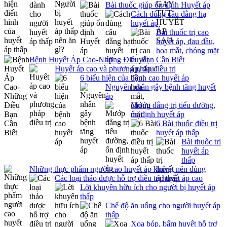
Bài thuốc giúp ổn định Huyết áp
Cách dùng câu đằng hạ
huyết áp
Bài thuốc trị cao
huyết áp, đau đầu,
hoa mắt, chóng mặt
Bệnh Huyết Áp Cao-Những Điều Bạn Cần Biết
Huyết áp cao và phương pháp điều trị
6 biểu hiện của bệnh cao huyết áp
Nguyên nhân gây bệnh tăng huyết
áp
Mướp đắng trị tiểu đường,
ổn định huyết áp
6 Bài thuốc điều trị
huyết áp thấp
Bài thuốc trị
huyết áp
thấp
Những thực phẩm người cao huyết áp không nên dùng
Các loại thảo dược hỗ trợ điều trị huyết áp cao
Lời khuyên hữu ích cho người bị huyết áp
thấp
Chế độ ăn uống cho người huyết áp
thấp
Xoa bóp, bấm huyệt hỗ trợ