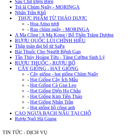
Sâu Chít Điện Biên
Trà lá Chùm Ngây - MORINGA
Nhân Trần Khô
+
THỰC PHẨM TỪ THẢO DƯỢC
-
Hoa Atiso tươi
-
Rau chùm ngây - MORINGA
A Ma Công | A Ma Kong | Bổ Thận Tráng Dương
RƯỢU QUỐC LỦI CHÍNH HIỆU
Thập toàn đại bổ từ SaPa
Bài Thuốc Cho Người Bệnh Gan
Tần Thủy Hoàng Tửu - Tăng Cường Sinh Lý
RƯỢU THUỐC - RƯỢU BỔ
+
CÂY GIỐNG - HẠT GIỐNG
-
Cây giống - hạt giống Chùm Ngây
-
Hạt Giống Cây Ích Mẫu
-
Hạt Giống Cà Giai Leo
-
Hạt Giống Diệp Hạ Châu
-
Hạt Giống Kim Tiền Thảo
-
Hạt Giống Nhân Trần
-
Hạt giống bồ công anh
CAO NGỰA BẠCH NẤU TẠI CHỖ
Rượu Ngô Hà Giang
TIN TỨC - DỊCH VỤ