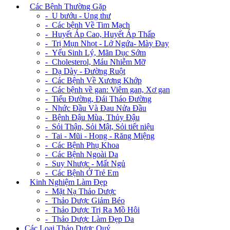
+
Các Bệnh Thường Gặp
- U bướu - Ung thư
- Các bệnh Về Tim Mạch
- Huyết Áp Cao, Huyết Áp Thấp
- Trị Mụn Nhọt - Lở Ngứa- Mày Đay
- Yếu Sinh Lý, Mãn Dục Sớm
- Cholesterol, Máu Nhiễm Mỡ
- Dạ Dày - Đường Ruột
- Các Bệnh Về Xương Khớp
- Các bệnh về gan: Viêm gan, Xơ gan
- Tiểu Đường, Đái Tháo Đường
- Nhức Đầu Và Đau Nửa Đầu
- Bệnh Đậu Mùa, Thủy Đậu
- Sỏi Thận, Sỏi Mật, Sỏi tiết niệu
- Tai - Mũi - Họng - Răng Miệng
- Các Bệnh Phụ Khoa
- Các Bệnh Ngoài Da
- Suy Nhược - Mất Ngủ
- Các Bệnh Ở Trẻ Em
+
Kinh Nghiệm Làm Đẹp
- Mặt Nạ Thảo Dược
- Thảo Dược Giảm Béo
- Thảo Dược Trị Ra Mồ Hôi
- Thảo Dược Làm Đẹp Da
Các Loại Thảo Dược Quý