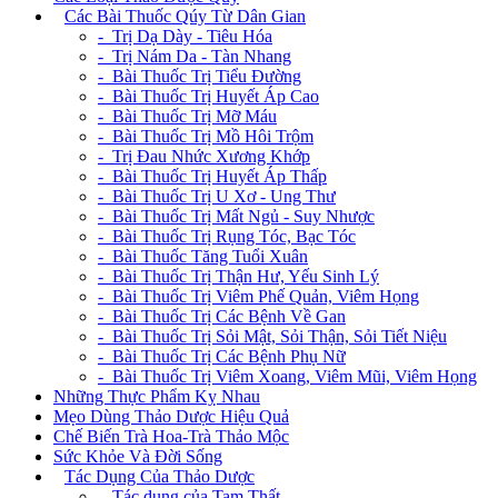
+
Các Bài Thuốc Qúy Từ Dân Gian
- Trị Dạ Dày - Tiêu Hóa
- Trị Nám Da - Tàn Nhang
- Bài Thuốc Trị Tiểu Đường
- Bài Thuốc Trị Huyết Áp Cao
- Bài Thuốc Trị Mỡ Máu
- Bài Thuốc Trị Mồ Hôi Trộm
- Trị Đau Nhức Xương Khớp
- Bài Thuốc Trị Huyết Áp Thấp
- Bài Thuốc Trị U Xơ - Ung Thư
- Bài Thuốc Trị Mất Ngủ - Suy Nhược
- Bài Thuốc Trị Rụng Tóc, Bạc Tóc
- Bài Thuốc Tăng Tuổi Xuân
- Bài Thuốc Trị Thận Hư, Yếu Sinh Lý
- Bài Thuốc Trị Viêm Phế Quản, Viêm Họng
- Bài Thuốc Trị Các Bệnh Về Gan
- Bài Thuốc Trị Sỏi Mật, Sỏi Thận, Sỏi Tiết Niệu
- Bài Thuốc Trị Các Bệnh Phụ Nữ
- Bài Thuốc Trị Viêm Xoang, Viêm Mũi, Viêm Họng
Những Thực Phẩm Kỵ Nhau
Mẹo Dùng Thảo Dược Hiệu Quả
Chế Biến Trà Hoa-Trà Thảo Mộc
Sức Khỏe Và Đời Sống
+
Tác Dụng Của Thảo Dược
- Tác dụng của Tam Thất