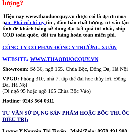
lượng?
Hiện nay www.thaoduocquy.vn được coi là
địa chỉ mua
Phá cố chỉ
uy
tín
, đảm bảo chất lượng, tư vấn tận
b
án
tình để khách hàng sử dụng đạt kết quả tốt nhất, ship
COD toàn quốc, đổi trả hàng hoàn toàn miến phí.
CÔNG TY CỔ PHẦN ĐÔNG Y TRƯỜNG XUÂN
WEBSITE:
WWW.THAODUOCQUY.VN
Showroom:
Số 36, ngõ 165, Chùa Bộc, Đống Đa, Hà Nội
VPGD:
Phòng 310, nhà 7, tập thể đại học thủy lợi, Đống
Đa, Hà Nội
(Đi ngõ 95 hoặc ngõ 165 Chùa Bộc Vào)
Hotline: 0243 564 0311
TƯ VẤN SỬ DỤNG SẢN PHẨM
HOẶC BỐC THUỐC
ĐIỀU TRỊ:
Lương Y Nguyễn Thị Tuyển Mobi/Zalo: 0978 491 908