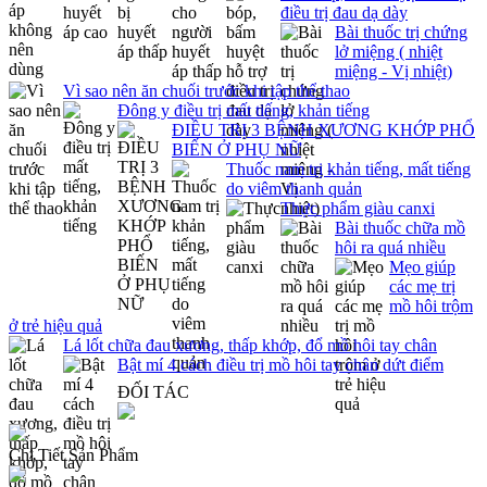
điều trị đau dạ dày
Bài thuốc trị chứng
lở miệng ( nhiệt
miệng - Vị nhiệt)
Vì sao nên ăn chuối trước khi tập thể thao
Đông y điều trị mất tiếng, khản tiếng
ĐIỀU TRỊ 3 BỆNH XƯƠNG KHỚP PHỔ
BIẾN Ở PHỤ NỮ
Thuốc nam trị khản tiếng, mất tiếng
do viêm thanh quản
Thực phẩm giàu canxi
Bài thuốc chữa mồ
hôi ra quá nhiều
Mẹo giúp
các mẹ trị
mồ hôi trộm
ở trẻ hiệu quả
Lá lốt chữa đau xương, thấp khớp, đổ mồ hôi tay chân
Bật mí 4 cách điều trị mồ hôi tay chân dứt điểm
ĐỐI TÁC
Chi Tiết Sản Phẩm