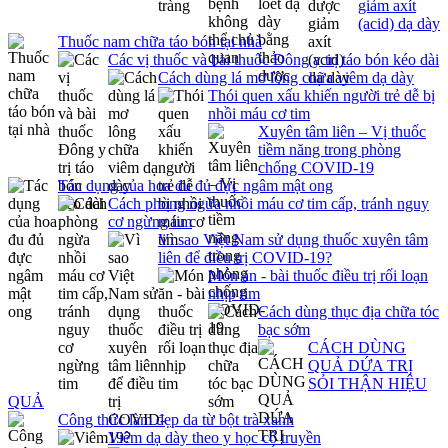
giảm axít
(acid) dạ dày
Thuốc nam chữa táo bón tại nhà
Các vị thuốc và bài thuốc Đông y trị táo bón kéo dài
Cách dùng lá mơ lông chữa viêm dạ dày
Thói quen xấu khiến người trẻ dễ bị
nhồi máu cơ tim
Xuyên tâm liên – Vị thuốc
tiềm năng trong phòng
chống COVID-19
Tác dụng của hoa đu đủ đực ngâm mật ong
Cách phòng ngừa nhồi máu cơ tim cấp, tránh nguy
cơ ngừng tim
Vì sao Việt Nam sử dụng thuốc xuyên tâm
liên để điều trị COVID-19?
Món ăn - bài thuốc điều trị rối loạn
nhịp tim
Cách dùng thục địa chữa tóc
bạc sớm
CÁCH DÙNG
QUẢ DỨA TRỊ
SỎI THẬN HIỆU
QUẢ
Công thức làm đẹp da từ bột trà xanh
Viêm dạ dày theo y học cổ truyền