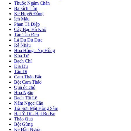
Thuốc Ngâm Chân
Ba kích Tím
Kê Huyết Đằng
Ích Mẫu
Phan Tả Diệp
Cây Bạc Hà Khô
Táo Tầu Đen
Lá Đu Đủ Đực
Rễ Nhàu
Hoa Hồng - Nụ Hồng
Kha Tử
Bạch Chỉ
Địa Du
Tân Di
Cam Thảo Bắc
Bột Cam Thảo
Quả óc chó
Hoa Ngâu
Bạch Tật Lê
Nấm Ngọc Cẩu
Trà Sơn Mật Hồng Sâm
Hạt Ý Dĩ - Hạt Bo Bo
Thảo Quả
Bột Gừng
Ké Đầu Ngựa