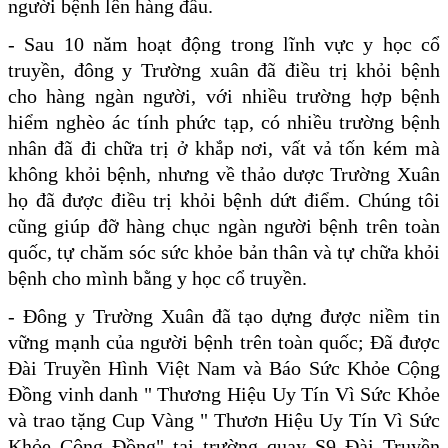
người bệnh lên hàng đầu.
- Sau 10 năm hoạt động trong lĩnh vực y học cổ
truyền, đông y Trường xuân đã điều trị khỏi bệnh
cho hàng ngàn người, với nhiều trường hợp bệnh
hiểm nghèo ác tính phức tạp, có nhiều trường bệnh
nhân đã đi chữa trị ở khắp nơi, vất vả tốn kém mà
không khỏi bệnh, nhưng về thảo dược Trường Xuân
họ đã được điều trị khỏi bệnh dứt điểm. Chúng tôi
cũng giúp đỡ
hàng chục ngàn người bệnh trên toàn
quốc, tự chăm sóc sức khỏe bản thân và tự chữa khỏi
bệnh cho mình bằng y học cổ truyền.
- Đông y Trường Xuân đã tạo dựng được niềm tin
vững mạnh của người bệnh trên toàn quốc; Đã được
Đài Truyền Hình Việt Nam và Báo Sức Khỏe Cộng
Đồng vinh danh " Thương Hiệu Uy Tín Vì Sức Khỏe
và trao tặng Cup Vàng " Thươn Hiệu Uy Tín Vì Sức
Khỏe Cộng Đồng" tại trường quay S9 Đài Truyền