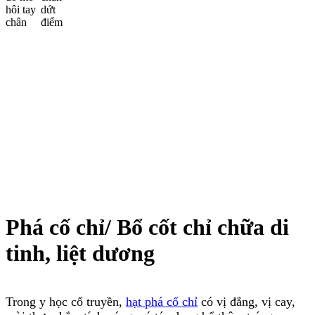
Phá cố chỉ/ Bổ cốt chỉ chữa di
tinh, liệt dương
Trong y học cổ truyền,
hạt phá cố chỉ
có vị đắng, vị cay,