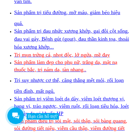
van tim.
Sản phẩm trị tiểu đường, mỡ máu, giảm béo hiệu
quả.
Sản phẩm trị đau nhức xương khớp, gai đôi cột sống,
đau vai gáy, Bệnh gút (gout), đau thần kinh tọa, thoái
hóa xương khớp...
Trị mụn trứng cá, nhọt độc, lở ngứa, mề đay
Sản phẩm làm đẹp cho phụ nữ, trắng da, mặt nạ
thuốc bắc, trị nám da, tàn nhang..
Trị suy nhược cơ thể, căng thẳng mệt mỏi, rối loạn
tiền đình, mất ngủ.
Sản phẩm trị viêm loét dạ dày, viêm loét thượng vị,
hạng vị, trào ngược, viêm ruột, rối loạn tiêu hóa, loét
dạ dày do vi khuẩn HP
Bạn cần hỗ trợ?
Sản phẩm điều trị sỏi mật, sỏi thận, sỏi bàng quang,
sỏi đường tiết niệu, viễm cầu thận, viêm đường tiết