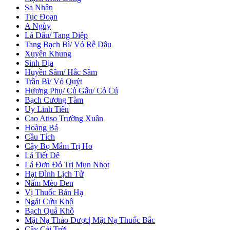
Sa Nhân
Tục Đoạn
A Ngùy
Lá Dâu/ Tang Diệp
Tang Bạch Bì/ Vỏ Rễ Dâu
Xuyên Khung
Sinh Địa
Huyền Sâm/ Hắc Sâm
Trần Bì/ Vỏ Quýt
Hương Phụ/ Củ Gấu/ Cỏ Cú
Bạch Cương Tàm
Uy Linh Tiên
Cao Atiso Trường Xuân
Hoàng Bá
Cầu Tích
Cây Bọ Mắm Trị Ho
Lá Tiết Dê
Lá Đơn Đỏ Trị Mụn Nhọt
Hạt Đình Lịch Tử
Nấm Mèo Đen
Vị Thuốc Bán Hạ
Ngải Cứu Khô
Bạch Quả Khô
Mặt Nạ Thảo Dược| Mặt Nạ Thuốc Bắc
Cây Cải Trời