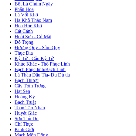
Bột Lá Chùm Ngây
Phấn Hoa
Lá Vối Khô
Hạ Khô Thảo Nam
Hoa Hòe Khô
Cát Cánh
Hoài Sơn - Củ Mài
Đỗ Trọng
Đương Quy - Sâm Quy
Thục Địa
Kỷ Tử - Câu Kỷ Tử
Khúc Khắc - Thổ Phục Linh
Bạch Phục linh/Bạch Linh
Lá Thầu Dầu Tía- Đu Đủ tía
Bạch Thược
Cây Tơm Trơng
Hạt Sen
Hoàng Kỳ
Bạch Truật
Toan Táo Nhân
Huyết Giác
Sơn Thù Du
Chỉ Thực
Kinh Giới
Mạch Môn Đông