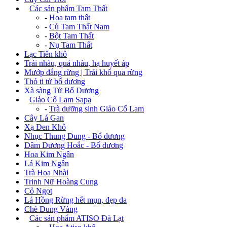
+
Các sản phẩm Tam Thất
-
Hoa tam thất
-
Củ Tam Thất Nam
-
Bột Tam Thất
-
Nụ Tam Thất
Lạc Tiên khô
Trái nhàu, quả nhàu, hạ huyết áp
Mướp đắng rừng | Trái khổ qua rừng
Thỏ ti tử bổ dương
Xà sàng Tử Bổ Dương
+
Giảo Cổ Lam Sapa
-
Trà dưỡng sinh Giảo Cổ Lam
Cây Lá Gan
Xạ Đen Khô
Nhục Thung Dung - Bổ dương
Dâm Dương Hoắc - Bổ dương
Hoa Kim Ngân
Lá Kim Ngân
Trà Hoa Nhài
Trinh Nữ Hoàng Cung
Cỏ Ngọt
Lá Hồng Rừng hết mụn, đẹp da
Chè Dung Vàng
+
Các sản phẩm ATISO Đà Lạt