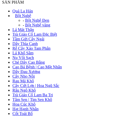
SẢN PHẨM
Quả La Hán
+
Bột Nghệ
-
Bột Nghệ Đen
-
Bột Nghệ vàng
Lá Mát Thận
Trà Giảo Cổ Lam Đặc Biệt
Tầm Gửi Cây Ngái
Dây Thìa Canh
Rễ Cây Xáo Tam Phân
Lá Khổ Sâm
Nụ Vối Sạch
Chè Dây Cao Bằng
Cao Bá Bệnh | Cao Mật Nhân
Dây Đau Xương
Cây Nhọ Nồi
Rau Má Khô
Cây Cứt Lợn | Hoa Ngũ Sắc
Râu Ngô Khô
Trà Giảo Cổ Lam Ba Tri
Tâm Sen | Tim Sen Khô
Hoa Cúc Khô
Hạt Hạnh Nhân
Cốt Toái Bổ