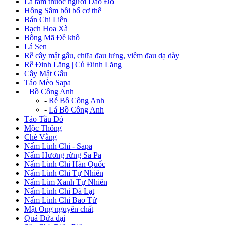
Lá tắm thuốc người Dao Đỏ
Hồng Sâm bồi bổ cơ thể
Bán Chi Liên
Bạch Hoa Xà
Bông Mã Đề khô
Lá Sen
Rễ cây mật gấu, chữa đau lưng, viêm đau dạ dày
Rễ Đinh Lăng | Củ Đinh Lăng
Cây Mật Gấu
Táo Mèo Sapa
+
Bồ Công Anh
-
Rễ Bồ Công Anh
-
Lá Bồ Công Anh
Táo Tầu Đỏ
Mộc Thông
Chè Vằng
Nấm Linh Chi - Sapa
Nấm Hương rừng Sa Pa
Nấm Linh Chi Hàn Quốc
Nấm Linh Chi Tự Nhiên
Nấm Lim Xanh Tự Nhiên
Nấm Linh Chi Đà Lạt
Nấm Linh Chi Bao Tử
Mật Ong nguyên chất
Quả Dứa dại