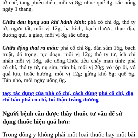
tử chế, tang phiêu diêu, mỗi vị 8g; nhục quế 4g, sắc uống
ngày 1 thang.
Chữa đau bụng sau khi hành kinh
: phá cố chỉ 8g, thỏ ty
tử, ngưu tất, mỗi vị 12g; ba kích, bạch thược, thục địa,
đương qui, a giao, mỗi vị 8g sắc uống.
Chữa động thai ra máu:
phá cố chỉ 8g, đản sâm 16g, bạch
truật, đỗ trọng, tục đoạn, mỗi vị 12g; thỏ ty tử, ích chí
nhân mỗi vị 18g, sắc uống.Chữa tiêu chảy mạn tính: phá
cố chỉ, thỏ ty tử, nụ sim, trần bì, mỗi vị 20g; vỏ rộp ổi, vỏ
quả lựu, hoắc hương, mỗi vị 12g; gừng khô 8g; quế 6g.
Tán nhỏ, mỗi ngày uống 8g.
tag: tác dụng của phá cố chỉ, cách dùng phá cố chỉ, địa
chỉ bán phá cố chỉ, bổ thận tráng dương
Người bệnh cần được thầy thuốc tư vấn để sử
dụng thuốc hiệu quả hơn:
Trong đông y không phải một loại thuốc hay một bàì