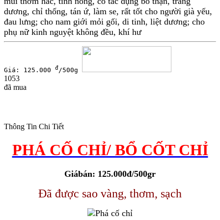
mùi thơm hắc, tính nóng, có tác dụng bổ thận, tráng
dương, chỉ thống, tán ứ, làm se, rất tốt cho người già yếu,
đau lưng; cho nam giới mỏi gối, di tinh, liệt dương; cho
phụ nữ kinh nguyệt không đều, khí hư
đ
Giá: 125.000
/500g
1053
đã mua
Thông Tin Chi Tiết
PHÁ CỐ CHỈ/ BỔ CỐT CHỈ
Giábán: 125.000đ/500gr
Đã được sao vàng, thơm, sạch