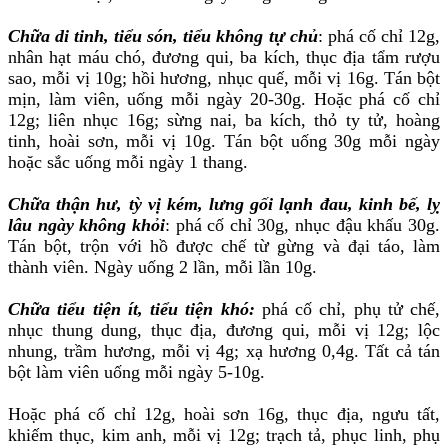
Chữa di tinh, tiểu són, tiểu không tự chủ
: phá cố chỉ 12g,
nhân hạt máu chó, đương qui, ba kích, thục địa tẩm rượu
sao, mỗi vị 10g; hồi hương, nhục quế, mỗi vị 16g. Tán bột
mịn, làm viên, uống mỗi ngày 20-30g. Hoặc phá cố chỉ
12g; liên nhục 16g; sừng nai, ba kích, thỏ ty tử, hoàng
tinh, hoài sơn, mỗi vị 10g. Tán bột uống 30g mỗi ngày
hoặc sắc uống mỗi ngày 1 thang.
Chữa thận hư, tỳ vị kém, lưng gối lạnh đau, kinh bế, lỵ
lâu ngày không khỏi
: phá cố chỉ 30g, nhục đậu khấu 30g.
Tán bột, trộn với hồ được chế từ gừng và đại táo, làm
thành viên. Ngày uống 2 lần, mỗi lần 10g.
Chữa tiểu tiện ít, tiểu tiện khó:
phá cố chỉ, phụ tử chế,
nhục thung dung, thục địa, đương qui, mỗi vị 12g; lộc
nhung, trầm hương, mỗi vị 4g; xạ hương 0,4g. Tất cả tán
bột làm viên uống mỗi ngày 5-10g.
Hoặc phá cố chỉ 12g, hoài sơn 16g, thục địa, ngưu tất,
khiếm thục, kim anh, mỗi vị 12g; trạch tả, phục linh, phụ