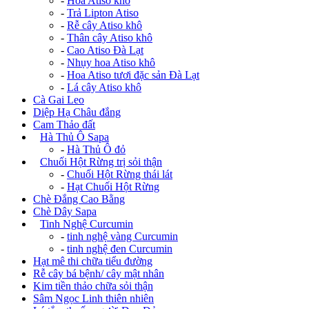
-
Hoa Atiso khô
-
Trả Lipton Atiso
-
Rễ cây Atiso khô
-
Thân cây Atiso khô
-
Cao Atiso Đà Lạt
-
Nhụy hoa Atiso khô
-
Hoa Atiso tươi đặc sản Đà Lạt
-
Lá cây Atiso khô
Cà Gai Leo
Diệp Hạ Châu đắng
Cam Thảo đất
+
Hà Thủ Ô Sapa
-
Hà Thủ Ô đỏ
+
Chuối Hột Rừng trị sỏi thận
-
Chuối Hột Rừng thái lát
-
Hạt Chuối Hột Rừng
Chè Đắng Cao Bằng
Chè Dây Sapa
+
Tinh Nghệ Curcumin
-
tinh nghệ vàng Curcumin
-
tinh nghệ đen Curcumin
Hạt mê thi chữa tiểu đường
Rễ cây bá bệnh/ cây mật nhân
Kim tiền thảo chữa sỏi thận
Sâm Ngọc Linh thiên nhiên