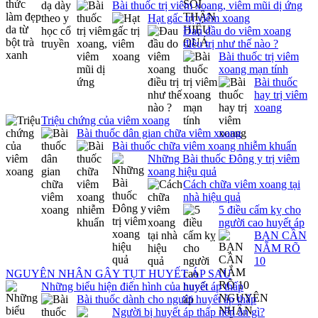
Bài thuốc trị viêm xoang, viêm mũi dị ứng
Hạt gấc trị viêm xoang
Đau đầu do viêm xoang
điều trị như thế nào ?
Bài thuốc trị viêm
xoang mạn tính
Bài thuốc
hay trị viêm
xoang
Triệu chứng của viêm xoang
Bài thuốc dân gian chữa viêm xoang
Bài thuốc chữa viêm xoang nhiễm khuẩn
Những Bài thuốc Đông y trị viêm
xoang hiệu quả
Cách chữa viêm xoang tại
nhà hiệu quả
5 điều cấm kỵ cho
người cao huyết áp
BẠN CẦN
NẮM RÕ
10
NGUYÊN NHÂN GÂY TỤT HUYẾT ÁP SAU
Những biểu hiện điển hình của huyết áp thấp
Bài thuốc dành cho người huyết áp thấp
Người bị huyết áp thấp nên ăn gì?