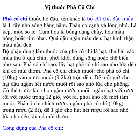
Vị thuốc Phá Cố Chỉ
Phá cố chỉ
thuộc họ đậu, tên khác là
bổ cốt chí
,
đậu miêu
là 1 cây nhỏ sống hàng năm. Thân có cạnh và lông nhỏ. Lá
kép, mọc so le. Cụm hoa là bông dạng chùy, hoa màu
hồng hoặc tím nhạt. Quả đậu ngắn màu đen, hạt hình thận
màu nâu đen.
Bộ phận dùng làm thuốc của phá cố chỉ là hạt, thu hái vào
mùa thu ở quả chín, phơi khô, dùng sống hoặc chế biến
như sau: Phá cố chỉ sao: lấy hạt phá cố chỉ sao nhỏ lửa đến
khi có mùi thơm. Phá cố chỉ chích muối: cho phá cố chỉ
(10kg) vào nước muối (0,2kg) trộn đều. Để một giờ cho
hạt đậu ngậm hết nước muối rồi sao nhỏ lửa cho phồng.
Có thể trước khi cho ngậm nước muối, ngâm hạt với rượu
rồi với nước trong 12 giờ, vớt ra, phơi khô rồi mới tẩm
muối. Phá cố chỉ chích rượu: ngâm phá cố chỉ (10kg)
trong rượu (2 lít), để 1 giờ cho hút hết rượu rồi sao nhỏ
lửa cho đến khi có mùi thơm.
Công dụng của Phá cố chỉ
: