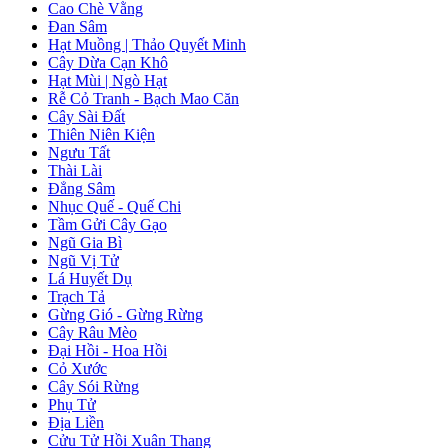
Cao Chè Vằng
Đan Sâm
Hạt Muồng | Thảo Quyết Minh
Cây Dừa Cạn Khô
Hạt Mùi | Ngò Hạt
Rễ Cỏ Tranh - Bạch Mao Căn
Cây Sài Đất
Thiên Niên Kiện
Ngưu Tất
Thài Lài
Đẳng Sâm
Nhục Quế - Quế Chi
Tầm Gửi Cây Gạo
Ngũ Gia Bì
Ngũ Vị Tử
Lá Huyết Dụ
Trạch Tả
Gừng Gió - Gừng Rừng
Cây Râu Mèo
Đại Hồi - Hoa Hồi
Cỏ Xước
Cây Sói Rừng
Phụ Tử
Địa Liền
Cửu Tử Hồi Xuân Thang