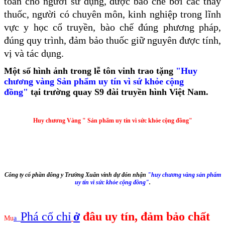
toàn cho người sử dụng, được bào chế bởi các thầy
thuốc, người có chuyên môn, kinh nghiệp trong lĩnh
vực y học cổ truyền, bào chế đúng phương pháp,
đúng quy trình, đảm bảo thuốc giữ nguyên được tính,
vị và tác dụng.
Một số hình ảnh trong lễ tôn vinh trao tặng
"Huy
chương vàng Sản phẩm uy tín vì sứ khỏe cộng
đồng"
tại trường quay S9 đài truyền hình Việt Nam.
Huy chương Vàng " Sản phẩm uy tín vì sức khỏe cộng đồng"
Công ty cổ phần đông y Trường Xuân vinh dự đón nhận
"huy chương vàng sản phẩm
uy tín vì sức khỏe cộng đồng"
.
Phá cố chỉ
ở
đâu uy tín, đảm bảo chất
Mu
a