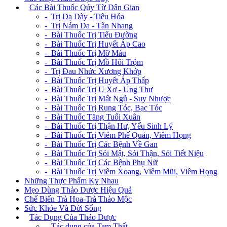
+
Các Bài Thuốc Qúy Từ Dân Gian
- Trị Dạ Dày - Tiêu Hóa
- Trị Nám Da - Tàn Nhang
- Bài Thuốc Trị Tiểu Đường
- Bài Thuốc Trị Huyết Áp Cao
- Bài Thuốc Trị Mỡ Máu
- Bài Thuốc Trị Mồ Hôi Trộm
- Trị Đau Nhức Xương Khớp
- Bài Thuốc Trị Huyết Áp Thấp
- Bài Thuốc Trị U Xơ - Ung Thư
- Bài Thuốc Trị Mất Ngủ - Suy Nhược
- Bài Thuốc Trị Rụng Tóc, Bạc Tóc
- Bài Thuốc Tăng Tuổi Xuân
- Bài Thuốc Trị Thận Hư, Yếu Sinh Lý
- Bài Thuốc Trị Viêm Phế Quản, Viêm Họng
- Bài Thuốc Trị Các Bệnh Về Gan
- Bài Thuốc Trị Sỏi Mật, Sỏi Thận, Sỏi Tiết Niệu
- Bài Thuốc Trị Các Bệnh Phụ Nữ
- Bài Thuốc Trị Viêm Xoang, Viêm Mũi, Viêm Họng
Những Thực Phẩm Kỵ Nhau
Mẹo Dùng Thảo Dược Hiệu Quả
Chế Biến Trà Hoa-Trà Thảo Mộc
Sức Khỏe Và Đời Sống
+
Tác Dụng Của Thảo Dược
- Tác dụng của Tam Thất