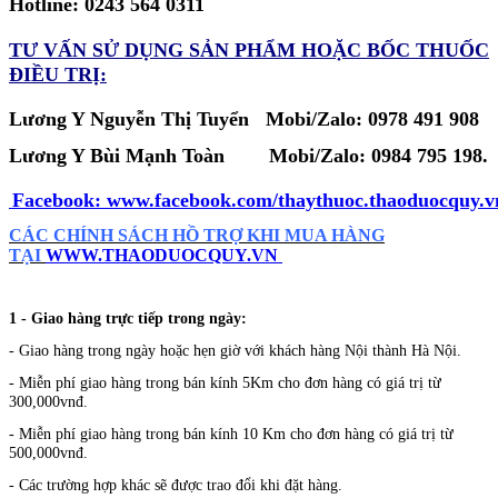
Hotline: 0243 564 0311
TƯ VẤN SỬ DỤNG SẢN PHẨM
HOẶC BỐC THUỐC
ĐIỀU TRỊ:
Lương Y Nguyễn Thị Tuyển Mobi/Zalo: 0978 491 908
Lương Y Bùi Mạnh Toàn
Mobi/Zalo:
0984 795 198.
Facebook:
www.facebook.com/thaythuoc.thaoduocquy.v
CÁC CHÍNH SÁCH HỒ TRỢ KHI MUA HÀNG
TẠI
WWW.THAODUOCQUY.VN
1 - Giao hàng trực tiếp trong ngày:
- Giao hàng trong ngày hoặc hẹn giờ với khách hàng Nội thành Hà Nội.
- Miễn phí giao hàng trong bán kính 5Km cho đơn hàng có giá trị từ
300,000vnđ.
- Miễn phí giao hàng trong bán kính 10 Km cho đơn hàng có giá trị từ
500,000vnđ.
- Các trường hợp khác sẽ được trao đổi khi đặt hàng.