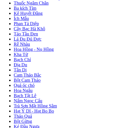
Thuốc Ngâm Chân
Ba kích Tím
Kê Huyết Đằng
Ích Mẫu
Phan Tả Diệp
Cây Bạc Hà Khô
Táo Tầu Đen
Lá Đu Đủ Đực
Rễ Nhàu
Hoa Hồng - Nụ Hồng
Kha Tử
Bạch Chỉ
Địa Du
Tân Di
Cam Thảo Bắc
Bột Cam Thảo
Quả óc chó
Hoa Ngâu
Bạch Tật Lê
Nấm Ngọc Cẩu
Trà Sơn Mật Hồng Sâm
Hạt Ý Dĩ - Hạt Bo Bo
Thảo Quả
Bột Gừng
Ké Đầu Ngựa