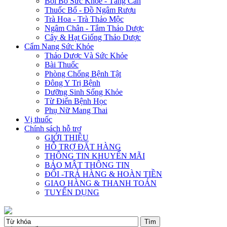
Bồi Bổ Sức Khỏe - Tăng Cân
Thuốc Bổ - Đồ Ngâm Rượu
Trà Hoa - Trà Thảo Mộc
Ngâm Chân - Tắm Thảo Dược
Cây & Hạt Giống Thảo Dược
Cẩm Nang Sức Khỏe
Thảo Dược Và Sức Khỏe
Bài Thuốc
Phòng Chống Bệnh Tật
Đông Y Trị Bệnh
Dưỡng Sinh Sống Khỏe
Từ Điển Bệnh Học
Phụ Nữ Mang Thai
Vị thuốc
Chính sách hỗ trợ
GIỚI THIỆU
HỖ TRỢ ĐẶT HÀNG
THÔNG TIN KHUYẾN MÃI
BẢO MẬT THÔNG TIN
ĐỔI -TRẢ HÀNG & HOÀN TIỀN
GIAO HÀNG & THANH TOÁN
TUYỂN DỤNG