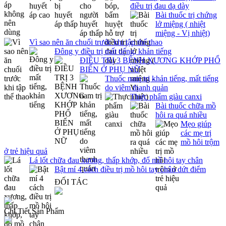
điều trị đau dạ dày
Bài thuốc trị chứng
lở miệng ( nhiệt
miệng - Vị nhiệt)
Vì sao nên ăn chuối trước khi tập thể thao
Đông y điều trị mất tiếng, khản tiếng
ĐIỀU TRỊ 3 BỆNH XƯƠNG KHỚP PHỔ
BIẾN Ở PHỤ NỮ
Thuốc nam trị khản tiếng, mất tiếng
do viêm thanh quản
Thực phẩm giàu canxi
Bài thuốc chữa mồ
hôi ra quá nhiều
Mẹo giúp
các mẹ trị
mồ hôi trộm
ở trẻ hiệu quả
Lá lốt chữa đau xương, thấp khớp, đổ mồ hôi tay chân
Bật mí 4 cách điều trị mồ hôi tay chân dứt điểm
ĐỐI TÁC
Chi Tiết Sản Phẩm