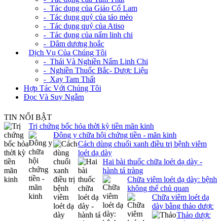
- Tác dụng của Giảo Cổ Lam
- Tác dụng quý của táo mèo
- Tác dụng quý của Atiso
- Tác dụng của nấm linh chi
- Dâm dương hoắc
+
Dịch Vụ Của Chúng Tôi
- Thái Và Nghiền Nấm Linh Chi
- Nghiền Thuốc Bắc- Dược Liệu
- Xay Tam Thất
Hợp Tác Với Chúng Tôi
Đọc Và Suy Ngẫm
TIN NỔI BẬT
Trị chứng bốc hỏa thời kỳ tiền mãn kinh
Đông y chữa hội chứng tiền - mãn kinh
Cách dùng chuối xanh điều trị bệnh viêm
loét dạ dày
Hai bài thuốc chữa loét dạ dày -
hành tá tràng
Chữa viêm loét dạ dày: bệnh
không thể chủ quan
Chữa viêm loét dạ
dày bằng thảo dược
Thảo dược