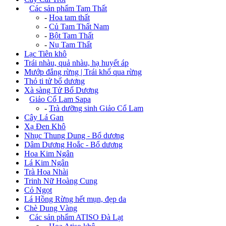
+
Các sản phẩm Tam Thất
-
Hoa tam thất
-
Củ Tam Thất Nam
-
Bột Tam Thất
-
Nụ Tam Thất
Lạc Tiên khô
Trái nhàu, quả nhàu, hạ huyết áp
Mướp đắng rừng | Trái khổ qua rừng
Thỏ ti tử bổ dương
Xà sàng Tử Bổ Dương
+
Giảo Cổ Lam Sapa
-
Trà dưỡng sinh Giảo Cổ Lam
Cây Lá Gan
Xạ Đen Khô
Nhục Thung Dung - Bổ dương
Dâm Dương Hoắc - Bổ dương
Hoa Kim Ngân
Lá Kim Ngân
Trà Hoa Nhài
Trinh Nữ Hoàng Cung
Cỏ Ngọt
Lá Hồng Rừng hết mụn, đẹp da
Chè Dung Vàng
+
Các sản phẩm ATISO Đà Lạt