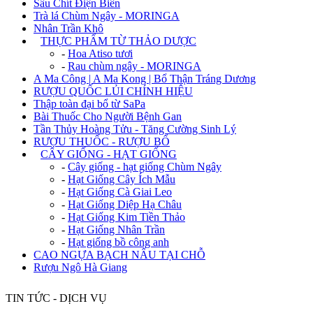
Sâu Chít Điện Biên
Trà lá Chùm Ngây - MORINGA
Nhân Trần Khô
+
THỰC PHẨM TỪ THẢO DƯỢC
-
Hoa Atiso tươi
-
Rau chùm ngây - MORINGA
A Ma Công | A Ma Kong | Bổ Thận Tráng Dương
RƯỢU QUỐC LỦI CHÍNH HIỆU
Thập toàn đại bổ từ SaPa
Bài Thuốc Cho Người Bệnh Gan
Tần Thủy Hoàng Tửu - Tăng Cường Sinh Lý
RƯỢU THUỐC - RƯỢU BỔ
+
CÂY GIỐNG - HẠT GIỐNG
-
Cây giống - hạt giống Chùm Ngây
-
Hạt Giống Cây Ích Mẫu
-
Hạt Giống Cà Giai Leo
-
Hạt Giống Diệp Hạ Châu
-
Hạt Giống Kim Tiền Thảo
-
Hạt Giống Nhân Trần
-
Hạt giống bồ công anh
CAO NGỰA BẠCH NẤU TẠI CHỖ
Rượu Ngô Hà Giang
TIN TỨC - DỊCH VỤ