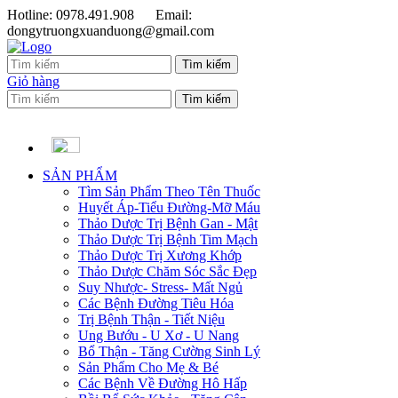
Hotline: 0978.491.908
Email:
dongytruongxuanduong@gmail.com
Giỏ hàng
SẢN PHẨM
Tìm Sản Phẩm Theo Tên Thuốc
Huyết Áp-Tiểu Đường-Mỡ Máu
Thảo Dược Trị Bệnh Gan - Mật
Thảo Dược Trị Bệnh Tim Mạch
Thảo Dược Trị Xương Khớp
Thảo Dược Chăm Sóc Sắc Đẹp
Suy Nhược- Stress- Mất Ngủ
Các Bệnh Đường Tiêu Hóa
Trị Bệnh Thận - Tiết Niệu
Ung Bướu - U Xơ - U Nang
Bổ Thận - Tăng Cường Sinh Lý
Sản Phẩm Cho Mẹ & Bé
Các Bệnh Về Đường Hô Hấp