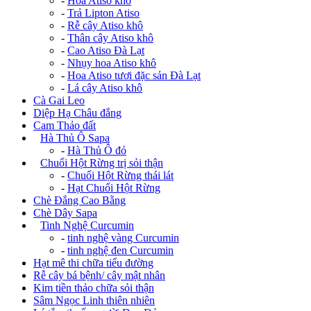
-
Hoa Atiso khô
-
Trả Lipton Atiso
-
Rễ cây Atiso khô
-
Thân cây Atiso khô
-
Cao Atiso Đà Lạt
-
Nhụy hoa Atiso khô
-
Hoa Atiso tươi đặc sản Đà Lạt
-
Lá cây Atiso khô
Cà Gai Leo
Diệp Hạ Châu đắng
Cam Thảo đất
+
Hà Thủ Ô Sapa
-
Hà Thủ Ô đỏ
+
Chuối Hột Rừng trị sỏi thận
-
Chuối Hột Rừng thái lát
-
Hạt Chuối Hột Rừng
Chè Đắng Cao Bằng
Chè Dây Sapa
+
Tinh Nghệ Curcumin
-
tinh nghệ vàng Curcumin
-
tinh nghệ đen Curcumin
Hạt mê thi chữa tiểu đường
Rễ cây bá bệnh/ cây mật nhân
Kim tiền thảo chữa sỏi thận
Sâm Ngọc Linh thiên nhiên