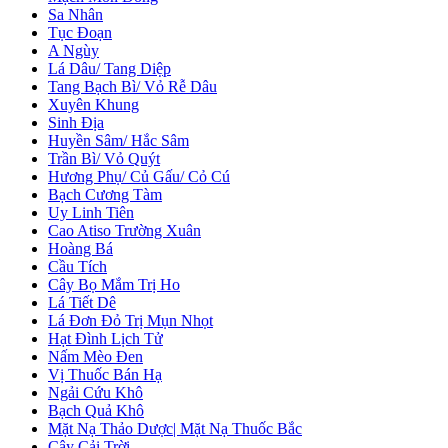
Sa Nhân
Tục Đoạn
A Ngùy
Lá Dâu/ Tang Diệp
Tang Bạch Bì/ Vỏ Rễ Dâu
Xuyên Khung
Sinh Địa
Huyền Sâm/ Hắc Sâm
Trần Bì/ Vỏ Quýt
Hương Phụ/ Củ Gấu/ Cỏ Cú
Bạch Cương Tàm
Uy Linh Tiên
Cao Atiso Trường Xuân
Hoàng Bá
Cầu Tích
Cây Bọ Mắm Trị Ho
Lá Tiết Dê
Lá Đơn Đỏ Trị Mụn Nhọt
Hạt Đình Lịch Tử
Nấm Mèo Đen
Vị Thuốc Bán Hạ
Ngải Cứu Khô
Bạch Quả Khô
Mặt Nạ Thảo Dược| Mặt Nạ Thuốc Bắc
Cây Cải Trời