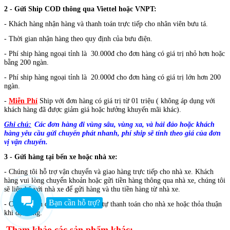
2 - Gửi Ship COD thông qua Viettel hoặc VNPT:
- Khách hàng nhận hàng và thanh toán trực tiếp cho nhân viên bưu tá.
- Thời gian nhận hàng theo quy định của bưu điện.
- Phí ship hàng ngoại tỉnh là 30.000đ cho đơn hàng có giá trị nhỏ hơn hoặc
bằng 200 ngàn.
- Phí ship hàng ngoại tỉnh là 20.000đ cho đơn hàng có giá trị lớn hơn 200
ngàn.
-
Miễn Phí
Ship với đơn hàng có giá trị từ 01 triệu ( không áp dụng với
khách hàng đã được giảm giá hoặc hưởng khuyến mãi khác).
Ghi chú:
Các đơn hàng đi vùng sâu, vùng xa, và hải đảo hoặc
khách
hàng yêu cầu gửi chuyển phát nhanh, phí ship sẽ tính theo giá của đơn
vị vận chuyển.
3 - Gửi hàng tại bến xe hoặc nhà xe:
- Chúng tôi hỗ trợ vận chuyển và giao hàng trực tiếp cho nhà xe.
Khách
hàng vui lòng chuyển khoản hoặc gửi tiền hàng thông qua nhà xe, chúng tôi
sẽ liên hệ với nhà xe để gửi hàng và thu tiền hàng từ nhà xe.
Bạn cần hỗ trợ?
- Chi phí vận chuyển khách hàng tự thanh toán cho nhà xe hoặc thỏa thuận
khi đặt hàng.
Tham khảo các sản phẩm khác: