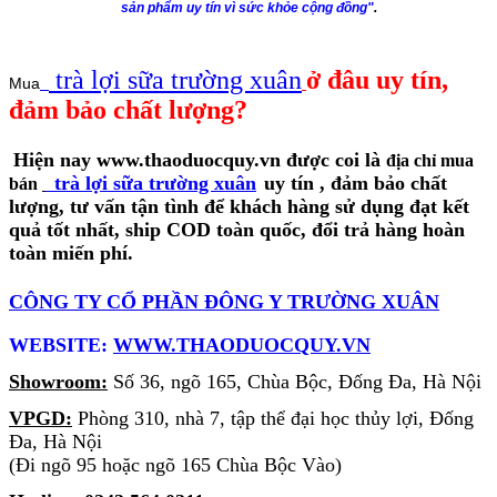
sản phẩm uy tín vì sức khỏe cộng đồng"
.
trà l
ợi sữa trường xuân
ở đâu uy tín,
Mua
đảm bảo chất lượng?
Hiện nay www.thaoduocquy.vn được coi là
địa chỉ mua
trà l
ợi sữa trường xuân
uy tín
, đảm bảo chất
bán
lượng, tư vấn tận tình để khách hàng sử dụng đạt kết
quả tốt nhất, ship COD toàn quốc, đổi trả hàng hoàn
toàn miến phí.
CÔNG TY CỔ PHẦN ĐÔNG Y TRƯỜNG XUÂN
WEBSITE:
WWW.THAODUOCQUY.VN
Showroom:
Số 36, ngõ 165, Chùa Bộc, Đống Đa, Hà Nội
VPGD:
Phòng 310, nhà 7, tập thể đại học thủy lợi, Đống
Đa, Hà Nội
(Đi ngõ 95 hoặc ngõ 165 Chùa Bộc Vào)