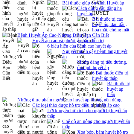
Bài thuốc giúp ổn định Huyết áp
Cách dùng câu đằng hạ
huyết áp
Bài thuốc trị cao
huyết áp, đau đầu,
hoa mắt, chóng mặt
Bệnh Huyết Áp Cao-Những Điều Bạn Cần Biết
Huyết áp cao và phương pháp điều trị
6 biểu hiện của bệnh cao huyết áp
Nguyên nhân gây bệnh tăng huyết
áp
Mướp đắng trị tiểu đường,
ổn định huyết áp
6 Bài thuốc điều trị
huyết áp thấp
Bài thuốc trị
huyết áp
thấp
Những thực phẩm người cao huyết áp không nên dùng
Các loại thảo dược hỗ trợ điều trị huyết áp cao
Lời khuyên hữu ích cho người bị huyết áp
thấp
Chế độ ăn uống cho người huyết áp
thấp
Xoa bóp, bấm huyệt hỗ trợ