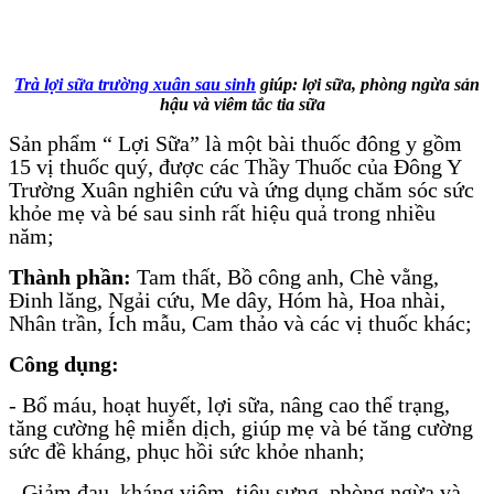
Trà lợi sữa trường xuân sau sinh
giúp: lợi sữa, phòng ngừa sản
hậu và viêm tắc tia sữa
Sản phẩm “ Lợi Sữa” là một bài thuốc đông y gồm
15 vị thuốc quý, được các Thầy Thuốc của Đông Y
Trường Xuân nghiên cứu và ứng dụng chăm sóc sức
khỏe mẹ và bé sau sinh rất hiệu quả trong nhiều
năm;
Thành phần:
Tam thất, Bồ công anh, Chè vằng,
Đinh lăng, Ngải cứu, Me dây, Hóm hà, Hoa nhài,
Nhân trần, Ích mẫu, Cam thảo và các vị thuốc khác;
Công dụng:
- Bổ máu, hoạt huyết, lợi sữa, nâng cao thể trạng,
tăng cường hệ miễn dịch, giúp mẹ và bé tăng cường
sức đề kháng, phục hồi sức khỏe nhanh;
- Giảm đau, kháng viêm, tiêu sưng, phòng ngừa và