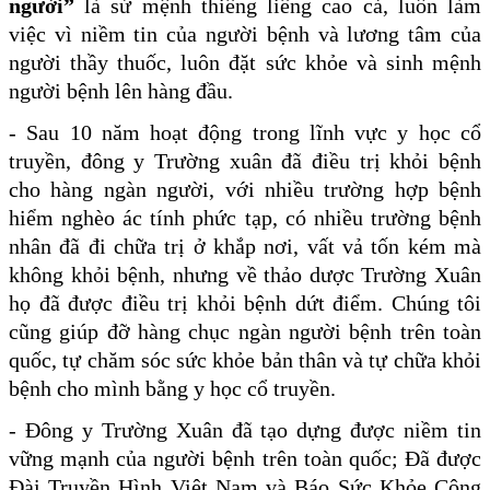
người”
là sứ mệnh thiêng liêng cao cả, luôn làm
việc vì niềm tin của người bệnh và lương tâm của
người thầy thuốc, luôn đặt sức khỏe và sinh mệnh
người bệnh lên hàng đầu.
- Sau 10 năm hoạt động trong lĩnh vực y học cổ
truyền, đông y Trường xuân đã điều trị khỏi bệnh
cho hàng ngàn người, với nhiều trường hợp bệnh
hiểm nghèo ác tính phức tạp, có nhiều trường bệnh
nhân đã đi chữa trị ở khắp nơi, vất vả tốn kém mà
không khỏi bệnh, nhưng về thảo dược Trường Xuân
họ đã được điều trị khỏi bệnh dứt điểm. Chúng tôi
cũng giúp đỡ
hàng chục ngàn người bệnh trên toàn
quốc, tự chăm sóc sức khỏe bản thân và tự chữa khỏi
bệnh cho mình bằng y học cổ truyền.
- Đông y Trường Xuân đã tạo dựng được niềm tin
vững mạnh của người bệnh trên toàn quốc; Đã được
Đài Truyền Hình Việt Nam và Báo Sức Khỏe Cộng