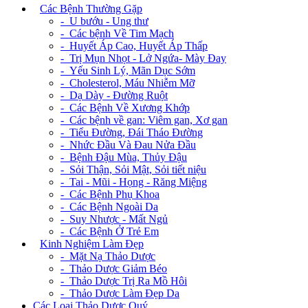
+
Các Bệnh Thường Gặp
- U bướu - Ung thư
- Các bệnh Về Tim Mạch
- Huyết Áp Cao, Huyết Áp Thấp
- Trị Mụn Nhọt - Lở Ngứa- Mày Đay
- Yếu Sinh Lý, Mãn Dục Sớm
- Cholesterol, Máu Nhiễm Mỡ
- Dạ Dày - Đường Ruột
- Các Bệnh Về Xương Khớp
- Các bệnh về gan: Viêm gan, Xơ gan
- Tiểu Đường, Đái Tháo Đường
- Nhức Đầu Và Đau Nửa Đầu
- Bệnh Đậu Mùa, Thủy Đậu
- Sỏi Thận, Sỏi Mật, Sỏi tiết niệu
- Tai - Mũi - Họng - Răng Miệng
- Các Bệnh Phụ Khoa
- Các Bệnh Ngoài Da
- Suy Nhược - Mất Ngủ
- Các Bệnh Ở Trẻ Em
+
Kinh Nghiệm Làm Đẹp
- Mặt Nạ Thảo Dược
- Thảo Dược Giảm Béo
- Thảo Dược Trị Ra Mồ Hôi
- Thảo Dược Làm Đẹp Da
Các Loại Thảo Dược Quý