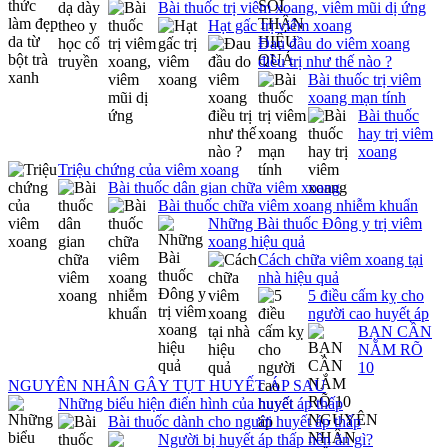
Bài thuốc trị viêm xoang, viêm mũi dị ứng
Hạt gấc trị viêm xoang
Đau đầu do viêm xoang
điều trị như thế nào ?
Bài thuốc trị viêm
xoang mạn tính
Bài thuốc
hay trị viêm
xoang
Triệu chứng của viêm xoang
Bài thuốc dân gian chữa viêm xoang
Bài thuốc chữa viêm xoang nhiễm khuẩn
Những Bài thuốc Đông y trị viêm
xoang hiệu quả
Cách chữa viêm xoang tại
nhà hiệu quả
5 điều cấm kỵ cho
người cao huyết áp
BẠN CẦN
NẮM RÕ
10
NGUYÊN NHÂN GÂY TỤT HUYẾT ÁP SAU
Những biểu hiện điển hình của huyết áp thấp
Bài thuốc dành cho người huyết áp thấp
Người bị huyết áp thấp nên ăn gì?