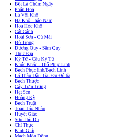
Bột Lá Chùm Ngây
Phấn Hoa
Lá Vối Khô
Hạ Khô Thảo Nam
Hoa Hòe Khô
Cát Cánh
Hoài Sơn - Củ Mài
Đỗ Trọng
Đương Quy - Sâm Quy
Thục Địa
Kỷ Tử - Câu Kỷ Tử
Khúc Khắc - Thổ Phục Linh
Bạch Phục linh/Bạch Linh
Lá Thầu Dầu Tía- Đu Đủ tía
Bạch Thược
Cây Tơm Trơng
Hạt Sen
Hoàng Kỳ
Bạch Truật
Toan Táo Nhân
Huyết Giác
Sơn Thù Du
Chỉ Thực
Kinh Giới
Mạch Môn Đông