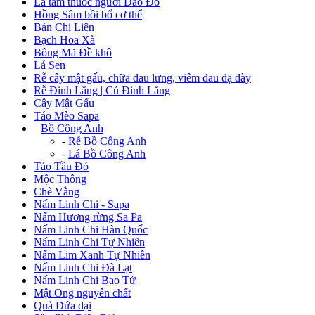
Lá tắm thuốc người Dao Đỏ
Hồng Sâm bồi bổ cơ thể
Bán Chi Liên
Bạch Hoa Xà
Bông Mã Đề khô
Lá Sen
Rễ cây mật gấu, chữa đau lưng, viêm đau dạ dày
Rễ Đinh Lăng | Củ Đinh Lăng
Cây Mật Gấu
Táo Mèo Sapa
+
Bồ Công Anh
-
Rễ Bồ Công Anh
-
Lá Bồ Công Anh
Táo Tầu Đỏ
Mộc Thông
Chè Vằng
Nấm Linh Chi - Sapa
Nấm Hương rừng Sa Pa
Nấm Linh Chi Hàn Quốc
Nấm Linh Chi Tự Nhiên
Nấm Lim Xanh Tự Nhiên
Nấm Linh Chi Đà Lạt
Nấm Linh Chi Bao Tử
Mật Ong nguyên chất
Quả Dứa dại