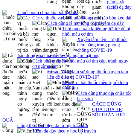
giảm axít
(acid) dạ dày
Thuốc nam chữa táo bón tại nhà
Các vị thuốc và bài thuốc Đông y trị táo bón kéo dài
Cách dùng lá mơ lông chữa viêm dạ dày
Thói quen xấu khiến người trẻ dễ bị
nhồi máu cơ tim
Xuyên tâm liên – Vị thuốc
tiềm năng trong phòng
chống COVID-19
Tác dụng của hoa đu đủ đực ngâm mật ong
Cách phòng ngừa nhồi máu cơ tim cấp, tránh nguy
cơ ngừng tim
Vì sao Việt Nam sử dụng thuốc xuyên tâm
liên để điều trị COVID-19?
Món ăn - bài thuốc điều trị rối loạn
nhịp tim
Cách dùng thục địa chữa tóc
bạc sớm
CÁCH DÙNG
QUẢ DỨA TRỊ
SỎI THẬN HIỆU
QUẢ
Công thức làm đẹp da từ bột trà xanh
Viêm dạ dày theo y học cổ truyền