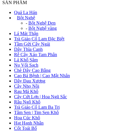
SẢN PHẨM
Quả La Hán
+
Bột Nghệ
-
Bột Nghệ Đen
-
Bột Nghệ vàng
Lá Mát Thận
Trà Giảo Cổ Lam Đặc Biệt
Tầm Gửi Cây Ngái
Dây Thìa Canh
Rễ Cây Xáo Tam Phân
Lá Khổ Sâm
Nụ Vối Sạch
Chè Dây Cao Bằng
Cao Bá Bệnh | Cao Mật Nhân
Dây Đau Xương
Cây Nhọ Nồi
Rau Má Khô
Cây Cứt Lợn | Hoa Ngũ Sắc
Râu Ngô Khô
Trà Giảo Cổ Lam Ba Tri
Tâm Sen | Tim Sen Khô
Hoa Cúc Khô
Hạt Hạnh Nhân
Cốt Toái Bổ