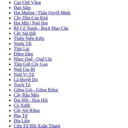
Cao Chè Vằng
Đan Sâm
Hạt Muồng | Thảo Quyết Minh
Cây Dừa Cạn Khô
Hạt Mùi | Ngò Hạt
Rễ Cỏ Tranh - Bạch Mao Căn
Cây Sài Đất
Thiên Niên Kiện
Ngưu Tất
Thài Lài
Đẳng Sâm
Nhục Quế - Quế Chi
Tầm Gửi Cây Gạo
Ngũ Gia Bì
Ngũ Vị Tử
Lá Huyết Dụ
Trạch Tả
Gừng Gió - Gừng Rừng
Cây Râu Mèo
Đại Hồi - Hoa Hồi
Cỏ Xước
Cây Sói Rừng
Phụ Tử
Địa Liền
Cửu Tử Hồi Xuân Thang